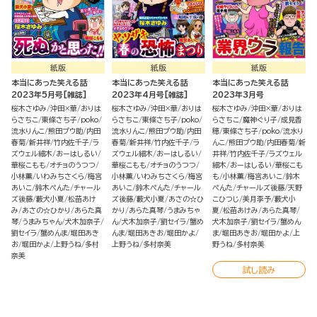
紙版
紙版
紙版
本当にあった笑える話
本当にあった笑える話
本当にあった笑える話
2023年5月号[雑誌]
2023年4月号[雑誌]
2023年3月号
桜木さゆみ
沖田×華
おりは
桜木さゆみ
沖田×華
おりは
桜木さゆみ
沖田×華
おりは
らさちこ
東條さち子
poko
らさちこ
東條さち子
poko
らさちこ
魔神ぐり子
成見香
流水りんこ
熊田プウ助
内田
流水りんこ
熊田プウ助
内田
穂
東條さち子
poko
流水り
春菊
新井祥
竹内佐千子
ラ
春菊
新井祥
竹内佐千子
ラ
んこ
熊田プウ助
内田春菊
新
ズウェル細木
おーはしるい
ズウェル細木
おーはしるい
井祥
竹内佐千子
ラズウェル
華桜こもも
オチョのうつつ
華桜こもも
オチョのうつつ
細木
おーはしるい
華桜こも
小林薫
いわみちさくら
梅宮
小林薫
いわみちさくら
梅宮
も
小林薫
梅宮あいこ
鈴木
あいこ
鈴木ぺんた
チャール
あいこ
鈴木ぺんた
チャール
ぺんた
チャールズ後藤
天野
ズ後藤
藪犬小夏
松苗あけ
ズ後藤
藪犬小夏
あさの☆ひ
こひつじ
美月李予
藪犬小
み
あさの☆ひかり
あらた真
かり
あらた真琴
うまみちゃ
夏
松苗あけみ
あらた真琴
琴
うまみちゃん
犬木加奈子
ん
犬木加奈子
劉セイラ
蟹め
犬木加奈子
劉セイラ
蟹めん
劉セイラ
蟹めんま
堀田あき
んま
堀田あきお
堀田かよ
ま
堀田あきお
堀田かよ
上
お
堀田かよ
上野うね
多村
上野うね
多村奈美
野うね
多村奈美
奈美
試し読み