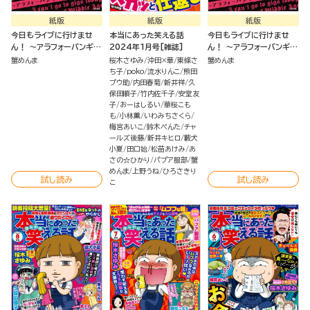
紙版
紙版
紙版
今日もライブに行けませ
本当にあった笑える話
今日もライブに行けませ
ん！ ～アラフォーバンギャ
2024年1月号[雑誌]
ん！ ～アラフォーバンギャ
ル、魂のV系語り～（分冊
ル、魂のV系語り～
蟹めんま
桜木さゆみ
沖田×華
東條さ
蟹めんま
版）
ち子
poko
流水りんこ
熊田
プウ助
内田春菊
新井祥
久
保田順子
竹内佐千子
安堂友
子
おーはしるい
華桜こも
も
小林薫
いわみちさくら
梅宮あいこ
鈴木ぺんた
チャ
ールズ後藤
新井キヒロ
藪犬
小夏
田口始
松苗あけみ
あ
さの☆ひかり
パプア服部
蟹
めんま
上野うね
ひろさきり
試し読み
試し読み
こ