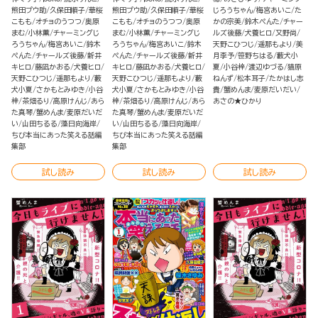
熊田プウ助
久保田順子
華桜
熊田プウ助
久保田順子
華桜
じろうちゃん
梅宮あいこ
た
こもも
オチョのうつつ
奥原
こもも
オチョのうつつ
奥原
かの宗美
鈴木ぺんた
チャー
まむ
小林薫
チャーミングじ
まむ
小林薫
チャーミングじ
ルズ後藤
犬養ヒロ
又野尚
ろうちゃん
梅宮あいこ
鈴木
ろうちゃん
梅宮あいこ
鈴木
天野こひつじ
遥那もより
美
ぺんた
チャールズ後藤
新井
ぺんた
チャールズ後藤
新井
月李予
笹野ちはる
藪犬小
キヒロ
藤凪かおる
犬養ヒロ
キヒロ
藤凪かおる
犬養ヒロ
夏
小谷梓
渡辺ゆづる
猫原
天野こひつじ
遥那もより
藪
天野こひつじ
遥那もより
藪
ねんず
松本耳子
たかはし志
犬小夏
さかもとみゆき
小谷
犬小夏
さかもとみゆき
小谷
貴
蟹めんま
麦原だいだい
梓
茶畑るり
高原けんじ
あら
梓
茶畑るり
高原けんじ
あら
あさの★ひかり
た真琴
蟹めんま
麦原だいだ
た真琴
蟹めんま
麦原だいだ
い
山田ちるる
藻日向海岸
い
山田ちるる
藻日向海岸
ちび本当にあった笑える話編
ちび本当にあった笑える話編
集部
集部
試し読み
試し読み
試し読み