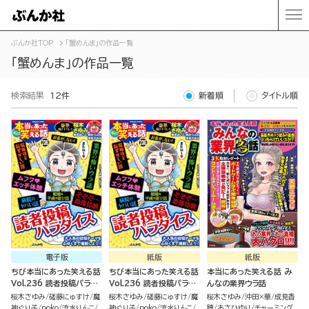
ぶんか社TOP
「蟹めんま」の作品一覧
「蟹めんま」の作品一覧
検索結果
12件
新着順
タイトル順
電子版
紙版
紙版
ちび本当にあった笑える話
ちび本当にあった笑える話
本当にあった笑える話 み
Vol.236 読者投稿パラダ
Vol.236 読者投稿パラダ
んなの業界ウラ話
イス
イス
桜木さゆみ
磋藤にゅすけ
魔
桜木さゆみ
磋藤にゅすけ
魔
桜木さゆみ
沖田×華
成見香
神ぐり子
poko
流水りんこ
神ぐり子
poko
流水りんこ
穂
あさひゆり
チャーミング