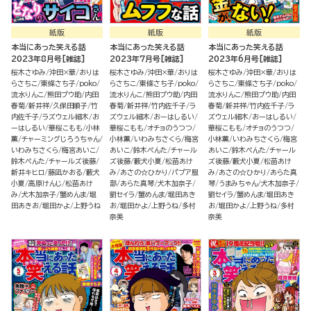
紙版
紙版
紙版
本当にあった笑える話
本当にあった笑える話
本当にあった笑える話
2023年8月号[雑誌]
2023年7月号[雑誌]
2023年6月号[雑誌]
桜木さゆみ
沖田×華
おりは
桜木さゆみ
沖田×華
おりは
桜木さゆみ
沖田×華
おりは
らさちこ
東條さち子
poko
らさちこ
東條さち子
poko
らさちこ
東條さち子
poko
流水りんこ
熊田プウ助
内田
流水りんこ
熊田プウ助
内田
流水りんこ
熊田プウ助
内田
春菊
新井祥
久保田順子
竹
春菊
新井祥
竹内佐千子
ラ
春菊
新井祥
竹内佐千子
ラ
内佐千子
ラズウェル細木
お
ズウェル細木
おーはしるい
ズウェル細木
おーはしるい
ーはしるい
華桜こもも
小林
華桜こもも
オチョのうつつ
華桜こもも
オチョのうつつ
薫
チャーミングじろうちゃん
小林薫
いわみちさくら
梅宮
小林薫
いわみちさくら
梅宮
いわみちさくら
梅宮あいこ
あいこ
鈴木ぺんた
チャール
あいこ
鈴木ぺんた
チャール
鈴木ぺんた
チャールズ後藤
ズ後藤
藪犬小夏
松苗あけ
ズ後藤
藪犬小夏
松苗あけ
新井キヒロ
藤凪かおる
藪犬
み
あさの☆ひかり
パプア服
み
あさの☆ひかり
あらた真
小夏
高原けんじ
松苗あけ
部
あらた真琴
犬木加奈子
琴
うまみちゃん
犬木加奈子
み
犬木加奈子
蟹めんま
堀
劉セイラ
蟹めんま
堀田あき
劉セイラ
蟹めんま
堀田あき
田あきお
堀田かよ
上野うね
お
堀田かよ
上野うね
多村
お
堀田かよ
上野うね
多村
奈美
奈美