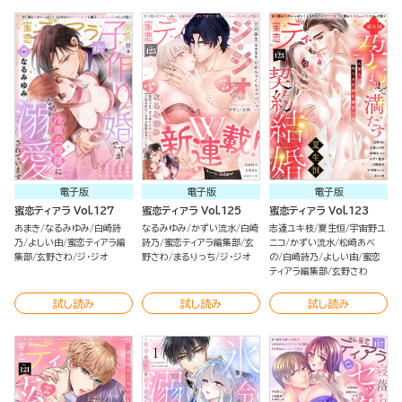
電子版
電子版
電子版
蜜恋ティアラ Vol.127
蜜恋ティアラ Vol.125
蜜恋ティアラ Vol.123
あまき
なるみゆみ
白崎詩
なるみゆみ
かずい流水
白崎
志連ユキ枝
夏生恒
宇宙野ユ
乃
よしい由
蜜恋ティアラ編
詩乃
蜜恋ティアラ編集部
玄
ニコ
かずい流水
松崎あべ
集部
玄野さわ
ジ・ジオ
野さわ
まるりっち
ジ・ジオ
の
白崎詩乃
よしい由
蜜恋
ティアラ編集部
玄野さわ
試し読み
試し読み
試し読み