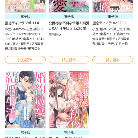
電子版
電子版
電子版
蜜恋ティアラ Vol.114
公爵様は不憫な令嬢を溺愛
蜜恋ティアラ Vol.111
したい イキ狂うほどに愛さ
小豆
粂川めめ
志堂瑚桜
い
小豆
櫁みこと
夏生恒
白崎
れて（単話版）
なた
ヒロメチサ
宇宙野ユニ
詩乃
南香かをり
宮崎うの
白崎詩乃
コ
白崎詩乃
南香かをり
よし
大塚麗華
蜜恋ティアラ編集
い由
裏方
蜜恋ティアラ編集
部
濘
青井千寿
如月一花
部
濘
青井千寿
東万里央
試し読み
試し読み
試し読み
電子版
電子版