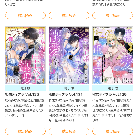
り
茂吉
詩乃
逆月酒乱
あまぐり
試し読み
試し読み
試し読み
電子版
電子版
電子版
蜜恋ティアラ Vol.133
蜜恋ティアラ Vol.131
蜜恋ティアラ Vol.129
なるみゆみ
櫁みこと
白崎詩
あまき
なるみゆみ
白崎詩
小豆
なるみゆみ
白崎詩乃
乃
大塚麗華
蜜恋ティアラ編
乃
大塚麗華
蜜恋ティアラ編
大塚麗華
蜜恋ティアラ編集
集部
松岡実取
翠屋るり
ジ・
集部
玄野さわ
あまぐり
松
部
あまぐり
翠屋るり
青井千
ジオ
如月一花
岡実取
翠屋るり
ジ・ジオ
如
寿
ジ・ジオ
如月一花
朝陽ゆ
月一花
朝陽ゆりね
りね
試し読み
試し読み
試し読み