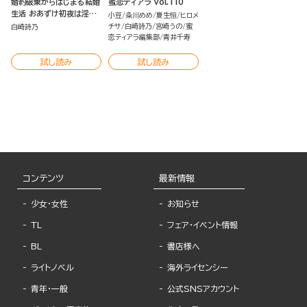
婚約破棄からはじまる結婚
蜜恋ティアラ Vol.110
生活 おあずけ初夜は淫ら
小豆
粂川めめ
夏生恒
ヒロメ
に甘く（単話版）
チサ
白崎詩乃
宮崎うの
蜜
白崎詩乃
恋ティアラ編集部
青井千寿
試し読み
試し読み
コンテンツ
最新情報
少女・女性
お知らせ
TL
フェア・イベント情報
BL
書店様へ
ライトノベル
海外ライセンシー
青年・一般
公式SNSアカウント