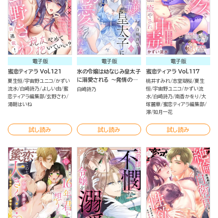
電子版
電子版
電子版
蜜恋ティアラ Vol.121
氷の令嬢は幼なじみ皇太子
蜜恋ティアラ Vol.117
に溺愛される ～発情の疼
夏生恒
宇宙野ユニコ
かずい
桃井すみれ
志堂瑚桜
夏生
きを甘く満たして～（分冊
流水
白崎詩乃
よしい由
蜜
恒
宇宙野ユニコ
かずい流
白崎詩乃
版）
恋ティアラ編集部
玄野さわ
水
白崎詩乃
南香かをり
大
湯朝はいね
塚麗華
蜜恋ティアラ編集部
濘
如月一花
試し読み
試し読み
試し読み