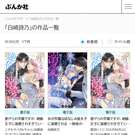
ぶんか社TOP
「白崎詩乃」の作品一覧
「白崎詩乃」の作品一覧
検索結果
17件
新着順
タイトル順
電子版
電子版
電子版
虐げられ令嬢ですが、絶倫
氷の令嬢は幼なじみ皇太子
虐げられ令嬢ですが、絶倫
王子に溺愛されすぎていま
に溺愛される ～発情の疼
王子に溺愛されすぎていま
す!?（※昼も夜も）アンソ
きを甘く満たして～ （1）
す!?（※昼も夜も）アンソ
こやむや
ぴみちゃん
白崎詩
白崎詩乃
真田ハイジ
DAIMARU三
ロジー （5）
ロジー （4）
乃
サウロ
逆月酒乱
翠屋る
世
ほのみ果奈
りすヲ
白崎