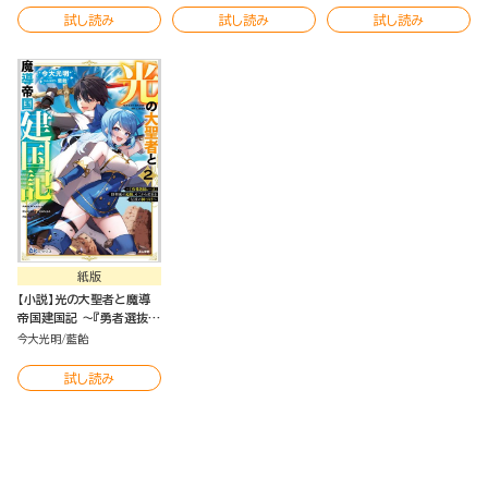
ク版（分冊版）
試し読み
試し読み
試し読み
紙版
【小説】光の大聖者と魔導
帝国建国記 ～『勇者選抜レ
ース』勝利後の追放、そこか
今大光明
藍飴
ら始まる伝説の国づくり～
（2）
試し読み