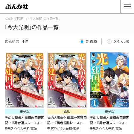
ぶんか社TOP
「今大光明」の作品一覧
「今大光明」の作品一覧
検索結果
4件
新着順
タイトル順
電子版
紙版
電子版
光の大聖者と魔導帝国建国
光の大聖者と魔導帝国建国
光の大聖者と魔導帝国建国
記 ～『勇者選抜レース』勝
記 ～『勇者選抜レース』勝
記 ～『勇者選抜レース』勝
利後の追放、そこから始ま
利後の追放、そこから始ま
利後の追放、そこから始ま
守見アイ
今大光明
藍飴
守見アイ
今大光明
藍飴
守見アイ
今大光明
藍飴
る伝説の国づくり～（1）
る伝説の国づくり～（1）
る伝説の国づくり～ コミッ