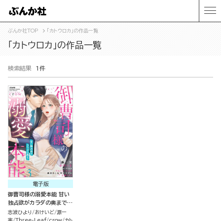
ぶんか社TOP
「カトウロカ」の作品一覧
「カトウロカ」の作品一覧
検索結果
1件
電子版
御曹司様の溺愛本能 甘い
独占欲がカラダの奥まで
（3）
志波ひより
おけいど
源一
実
Three-Leaf
crow
カト