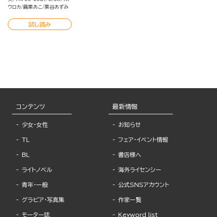
ウロカ
繭果あこ
栗谷あずみ
試し読み
コンテンツ
最新情報
少女・女性
お知らせ
TL
フェア・イベント情報
BL
書店様へ
ライトノベル
海外ライセンシー
青年・一般
公式SNSアカウント
グラビア・写真集
作家一覧
モーター誌
Keyword list