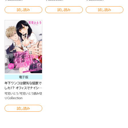
試し読み
試し読み
試し読み
電子版
年下ワンコは健気な猛獣で
した!? オフィスでナイショ
の蜜恋残業（単話版）
可児いとう
可児いとう読み切
りCollection
試し読み