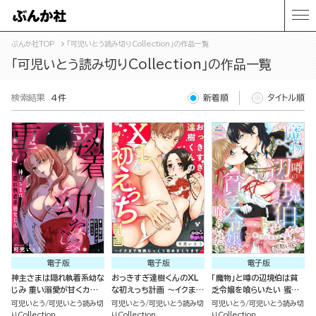
ぶんか社TOP
「可児いとう読み切りCollection」の作品一覧
「可児いとう読み切りCollection」の作品一覧
検索結果
4件
新着順
タイトル順
電子版
電子版
電子版
神主さまは隠れ執着系幼な
おっきすぎ達樹くんのXL
「魔物」と噂の辺境伯は貧
じみ 重い溺愛が甘くカラ
な初えっち計画 ～イクまで
乏令嬢を喰らいたい 蜜よ
ダを絡めとる（単話版）
毎晩じっくり攻めまくりま
り甘美なとろける口づけ
可児いとう
可児いとう読み切
可児いとう
可児いとう読み切
可児いとう
可児いとう読み切
す～（単話版）
（単話版）
りCollection
りCollection
りCollection