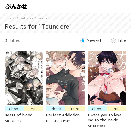
Top
Results for “Tsundere”
Results for “Tsundere”
3
Titles
Newest
Title
ebook
Print
ebook
Print
ebook
Print
Beast of blood
Perfect Addiction
I want you to love
me to the inside.
Anji Seina
Kaoruko Miyama
An Momose