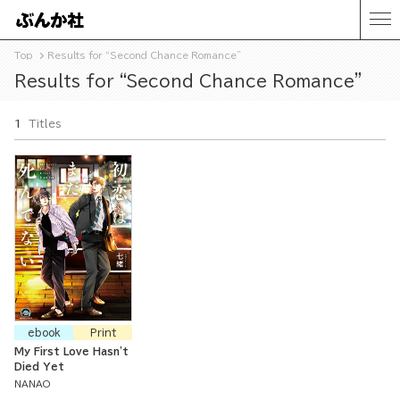
Top
Results for “Second Chance Romance”
Results for “Second Chance Romance”
1
Titles
ebook
Print
My First Love Hasn't
Died Yet
NANAO