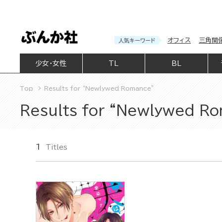
オフィス
三角関
人気キーワード
少女・女性
TL
BL
Top
Results for “Newlywed Romance”
Results for “Newlywed R
1
Titles