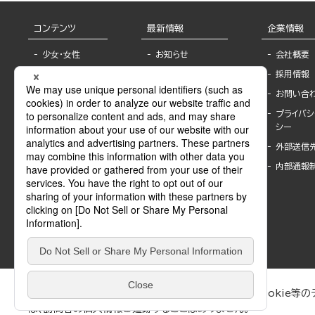
コンテンツ
最新情報
企業情報
少女・女性
お知らせ
会社概要
TL
フェア・イベント情
採用情報
報
BL
お問い合
書店様へ
ライトノベル
プライバシ
海外ライセンシー
シー
青年・一般
公式SNSアカウ
外部送信
グラビア・写真
ント
集
内部通報
作家一覧
モーター誌
Keyword list
SPECIAL
Author list
Sublicense
マンガよもん
が
試し読み
ぶんか社が運営するサイトでは、利便性向上のためにCookie等のデ
は、訪問者の個人情報を追跡することはありません。