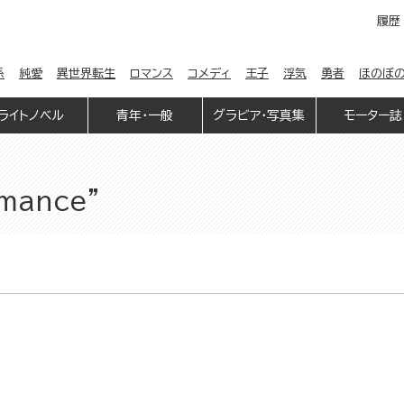
履歴
係
純愛
異世界転生
ロマンス
コメディ
王子
浮気
勇者
ほのぼ
ライトノベル
青年・一般
グラビア・写真集
モーター誌
omance”