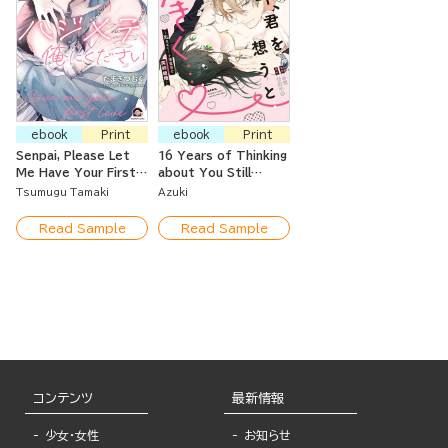
ebook
Print
ebook
Print
Senpai, Please Let
16 Years of Thinking
Me Have Your First
about You Still
Time
Makes Me So Big...-A
Tsumugu Tamaki
Azuki
Contract Marriage
with an XL-Size Elite
Read Sample
Read Sample
Investigator-
コンテンツ
最新情報
少女・女性
お知らせ