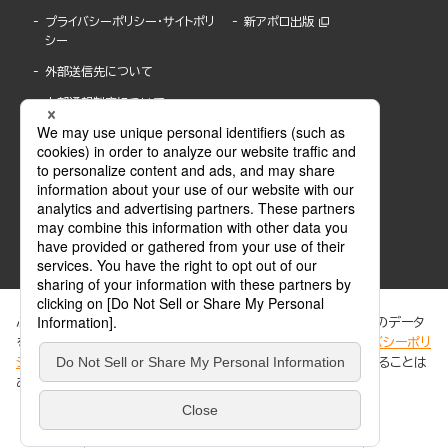
プライバシーポリシー・サイトポリ
新アポロ出版
シー
外部送信先について
内部通報制度について
ぶんか社が運営するサイトでは、利便性向上のためにCookie等のデータ
を使用しています。 当社のCookieについての詳細は、「
プライバシーポリ
シー
」をご覧ください。当サイトでは、訪問者の個人情報を追跡することは
ABJマークは、この電子書店・電子書籍配信サービスが、著作権者からコンテンツ使用許諾を
ありません。
得た正規版配信サービスであることを示す登録商標(登録番号 第6091713号)です。
ABJマークの詳細、ABJマークを掲示しているサービスの一覧はこちら。
https://aebs.or.jp/
同意する