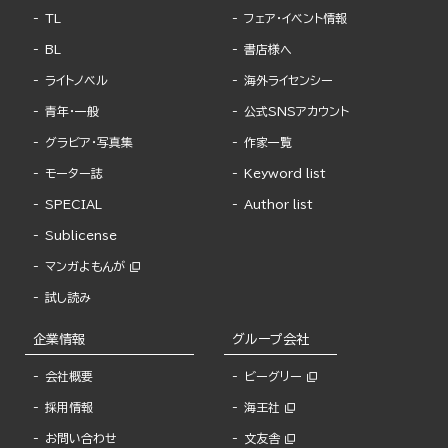
TL
フェア・イベント情報
BL
書店様へ
ライトノベル
海外ライセンシー
青年・一般
公式SNSアカウント
グラビア・写真集
作家一覧
モーター誌
Keyword list
SPECIAL
Author list
Sublicense
マンガよもんが
試し読み
企業情報
グループ会社
会社概要
ビーグリー
採用情報
海王社
お問い合わせ
文友舎