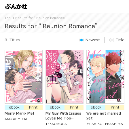
Top
Results for “ Reunion Romance”
Results for “ Reunion Romance”
8
Titles
Newest
Title
ebook
Print
ebook
Print
ebook
Print
Merry Marry Me!
My Guy With Issues
We are not married
Loves Me Too
yet
AMO AHMURA
Much!: Should We
TEKKO KOGA
MUSHIKO TERASHIMA
Try Sweet Sex