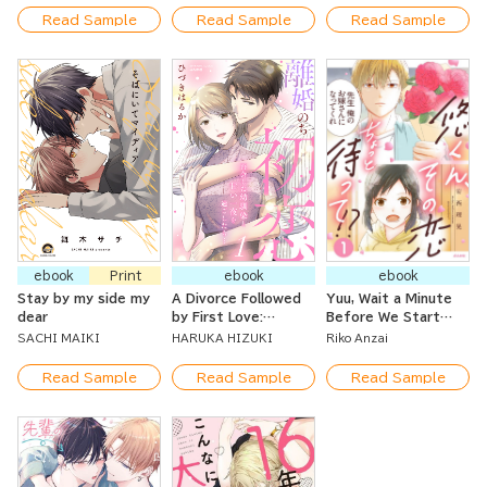
After 10-years of
Read Sample
Read Sample
Read Sample
Unrequited Love?
ebook
Print
ebook
ebook
Stay by my side my
A Divorce Followed
Yuu, Wait a Minute
dear
by First Love:
Before We Start
Spending a Sweet
this Romance!
SACHI MAIKI
HARUKA HIZUKI
Riko Anzai
Night with My
Reunited Childhood
Read Sample
Read Sample
Read Sample
Friend