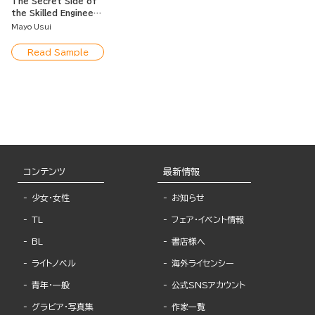
The Secret Side of
the Skilled Engineer -
His Doting Steps to
Mayo Usui
"Develop" Me Like a
Program
Read Sample
コンテンツ
最新情報
少女・女性
お知らせ
TL
フェア・イベント情報
BL
書店様へ
ライトノベル
海外ライセンシー
青年・一般
公式SNSアカウント
グラビア・写真集
作家一覧