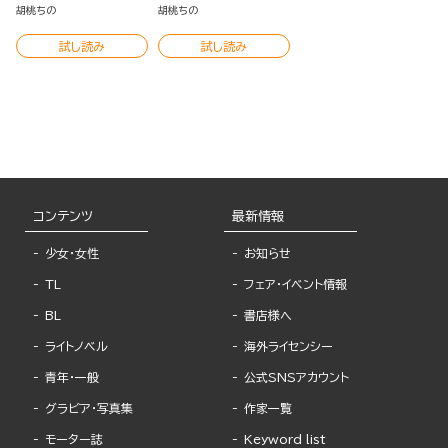
（分冊版）
胡桃ちの
胡桃ちの
試し読み
試し読み
コンテンツ
最新情報
少女・女性
お知らせ
TL
フェア・イベント情報
BL
書店様へ
ライトノベル
海外ライセンシー
青年・一般
公式SNSアカウント
グラビア・写真集
作家一覧
モーター誌
Keyword list