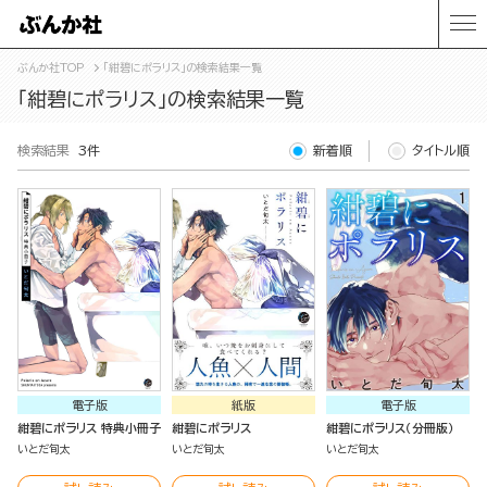
ぶんか社TOP
「紺碧にポラリス」の検索結果一覧
「紺碧にポラリス」の検索結果一覧
検索結果
3件
新着順
タイトル順
電子版
紙版
電子版
紺碧にポラリス 特典小冊子
紺碧にポラリス
紺碧にポラリス（分冊版）
いとだ旬太
いとだ旬太
いとだ旬太