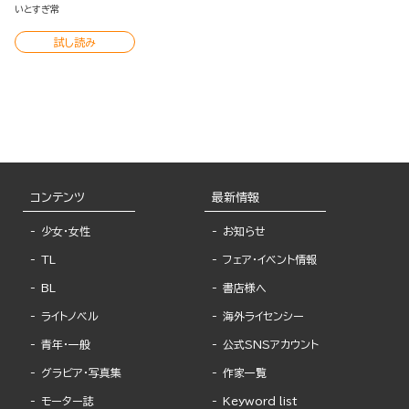
慢できません！ イラストブ
いとすぎ常
ック
試し読み
コンテンツ
最新情報
少女・女性
お知らせ
TL
フェア・イベント情報
BL
書店様へ
ライトノベル
海外ライセンシー
青年・一般
公式SNSアカウント
グラビア・写真集
作家一覧
モーター誌
Keyword list