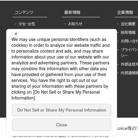
コンテンツ
最新情報
企業情報
少女・女性
お知らせ
会社概要
TL
フェア・イベント情
採用情報
報
BL
お問い合
書店様へ
ライトノベル
プライバシ
海外ライセンシー
シー
青年・一般
公式SNSアカウ
外部送信
グラビア・写真
ント
集
内部通報
作家一覧
モーター誌
Keyword list
SPECIAL
Author list
Sublicense
マンガよもん
が
試し読み
ぶんか社が運営するサイトでは、利便性向上のためにCookie等のデ
は、訪問者の個人情報を追跡することはありません。