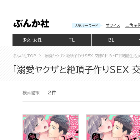
オフィス
三角関
人気キーワード
少女・女性
TL
BL
ぶんか社TOP
「溺愛ヤクザと絶頂子作りSEX 交際0日のトロ甘結婚生活
「溺愛ヤクザと絶頂子作りSEX 
2件
検索結果