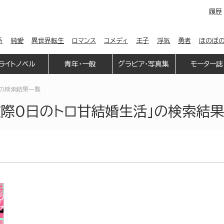
履歴
係
純愛
異世界転生
ロマンス
コメディ
王子
浮気
勇者
ほのぼ
ライトノベル
青年・一般
グラビア・写真集
モーター誌
」の検索結果一覧
交際0日のトロ甘結婚生活」の検索結