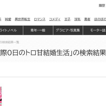
履歴
係
純愛
異世界転生
ロマンス
コメディ
王子
浮気
勇者
ほのぼ
ライトノベル
青年・一般
グラビア・写真集
モーター誌
」の検索結果一覧
交際0日のトロ甘結婚生活」の検索結