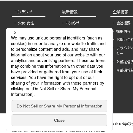
コンテンツ
最新情報
企業情報
少女・女性
お知らせ
会社概要
TL
フェア・イベント情
採用情報
報
BL
お問い合
書店様へ
ライトノベル
プライバシ
海外ライセンシー
シー
青年・一般
公式SNSアカウ
外部送信
グラビア・写真
ント
集
内部通報
作家一覧
モーター誌
Keyword list
SPECIAL
Author list
Sublicense
マンガよもん
が
試し読み
ぶんか社が運営するサイトでは、利便性向上のためにCookie等のデ
は、訪問者の個人情報を追跡することはありません。