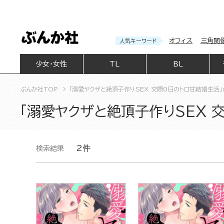
オフィス
三角関
人気キーワード
少女・女性
TL
BL
ぶんか社TOP
「溺愛ヤクザと絶頂子作りSEX 交際0日のトロ甘結婚生活
「溺愛ヤクザと絶頂子作りSEX 
2件
検索結果