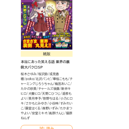
紙版
本当にあった笑える話 業界の裏
側大バクロSP
桜木さゆみ
桜沢鈴
成見香
穂
poko
北沢バンビ
華桜こもも
チ
ャーミングじろうちゃん
梅宮あいこ
たかの宗美
チャールズ後藤
新井キ
ヒロ
犬養ヒロ
天野こひつじ
遥那も
より
美月李予
笹野ちはる
小乃ヒロ
キ
さかもとみゆき
小谷梓
すみれい
こ
藤堂はくる
森野いずみ
たかまつ
やよい
安堂ミキオ
高原けんじ
猫原
ねんず
試し読み