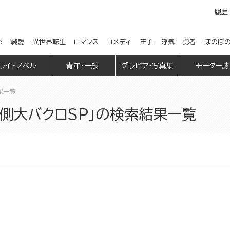
履歴
係
純愛
異世界転生
ロマンス
コメディ
王子
浮気
勇者
ほのぼ
ライトノベル
青年・一般
グラビア・写真集
モーター誌
果一覧
側大バクロSP」の検索結果一覧