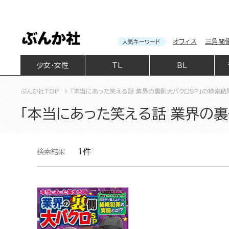
オフィス
三角関
人気キーワード
少女・女性
TL
BL
ぶんか社TOP
「本当にあった笑える話 業界の裏側大バクロSP」の検索結
「本当にあった笑える話 業界の裏
1件
検索結果