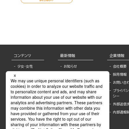
コンテンツ
最新情報
企業情報
少女・女性
お知らせ
会社概要
TL
フェア・イベント情
採用情報
報
BL
お問い合
書店様へ
ライトノベル
プライバシ
海外ライセンシー
シー
青年・一般
公式SNSアカウ
外部送信
グラビア・写真
ント
集
内部通報
作家一覧
モーター誌
Keyword list
SPECIAL