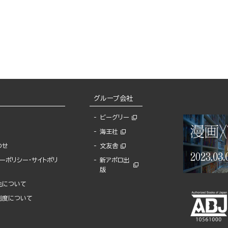
グループ会社
ビーグリー
海王社
わせ
文友舎
ーポリシー・サイトポリ
新アポロ出
版
先について
制度について