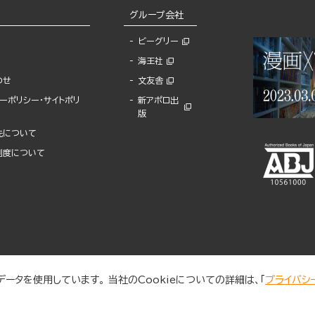
グループ会社
ビーグリー
海王社
わせ
文友舎
ーポリシー・サイトポリ
新アポロ出
版
先について
制度について
ータを使用しています。 当社のCookieについての詳細は、「
プライバシ
© 2025 BUNKASHA