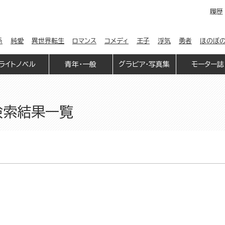
履歴
係
純愛
異世界転生
ロマンス
コメディ
王子
浮気
勇者
ほのぼ
ライトノベル
青年・一般
グラビア・写真集
モーター誌
検索結果一覧