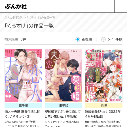
ぶんか社TOP
「くろすけ」の作品一覧
「くろすけ」の作品一覧
検索結果
3件
新着順
タイトル順
電子版
電子版
紙版
恋人→夫婦 溺愛生活は甘
契約婚ですが、夫に恋して
無敵恋愛S*girl 2023年
く、いやらしく （3）
しまいました。（単話版）
4月号[雑誌]
志波ひより
源一実
伊藤さ
くろすけ
くろすけ読み切り
網野
姫宮あかね
桜咲和美
よ
つきのおまめ
くろすけ
Collection
青山りさ
尾崎七千夏
美波は