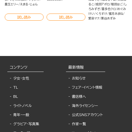
豊玉エリー
えまる・じょん
るこ
成田アポロ
堀田はご
し
ろみずぎ
喜多也クロ
めぐみ
けい
くろすけ
蜜月あまね
試し読み
試し読み
愛染マナ
栗谷あずみ
コンテンツ
最新情報
少女・女性
お知らせ
TL
フェア・イベント情報
BL
書店様へ
ライトノベル
海外ライセンシー
青年・一般
公式SNSアカウント
グラビア・写真集
作家一覧