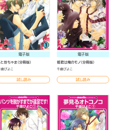
電子版
電子版
Sと坊ちゃま（分冊版）
姫君は俺のモノ（分冊版）
千歳ぴよこ
千歳ぴよこ
試し読み
試し読み