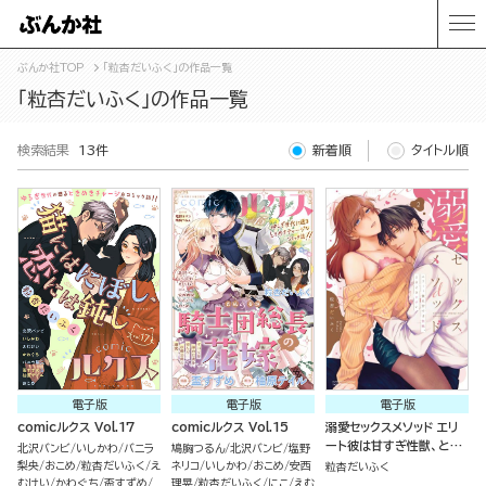
ぶんか社TOP
「粒杏だいふく」の作品一覧
「粒杏だいふく」の作品一覧
検索結果
13件
新着順
タイトル順
電子版
電子版
電子版
comicルクス Vol.17
comicルクス Vol.15
溺愛セックスメソッド エリ
ート彼は甘すぎ性獣、とき
北沢バンビ
いしかわ
バニラ
鳩胸つるん
北沢バンビ
塩野
どきウザい （2）
梨央
おこめ
粒杏だいふく
え
ネリコ
いしかわ
おこめ
安西
粒杏だいふく
むけい
かわぐち
盃すずめ
理晃
粒杏だいふく
にこ
えむ