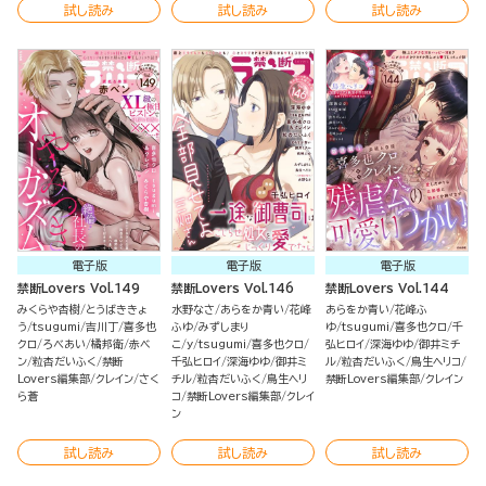
試し読み
試し読み
試し読み
電子版
電子版
電子版
禁断Lovers Vol.149
禁断Lovers Vol.146
禁断Lovers Vol.144
みくらや杏樹
とうばききょ
水野なさ
あらをか青い
花峰
あらをか青い
花峰ふ
う
tsugumi
吉川丁
喜多也
ふゆ
みずしまり
ゆ
tsugumi
喜多也クロ
千
クロ
ろべあい
橘邦衛
赤ベ
こ
y
tsugumi
喜多也クロ
弘ヒロイ
深海ゆゆ
御井ミチ
ン
粒杏だいふく
禁断
千弘ヒロイ
深海ゆゆ
御井ミ
ル
粒杏だいふく
鳥生ヘリコ
Lovers編集部
クレイン
さく
チル
粒杏だいふく
鳥生ヘリ
禁断Lovers編集部
クレイン
ら蒼
コ
禁断Lovers編集部
クレイ
ン
試し読み
試し読み
試し読み