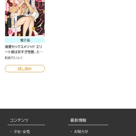
電子版
溺愛セックスメソッド エリ
ート彼は甘すぎ性獣、とき
どきウザい（分冊版）
粒杏だいふく
試し読み
コンテンツ
最新情報
少女・女性
お知らせ