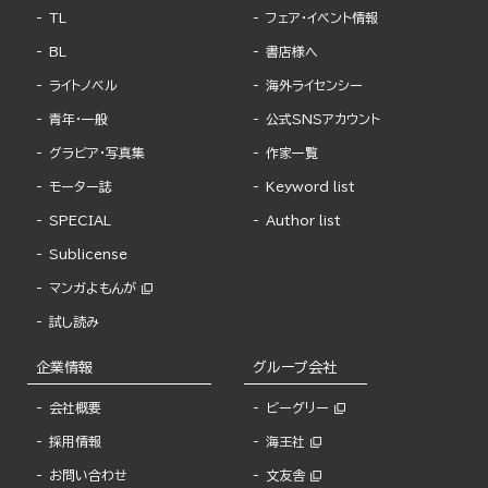
TL
フェア・イベント情報
BL
書店様へ
ライトノベル
海外ライセンシー
青年・一般
公式SNSアカウント
グラビア・写真集
作家一覧
モーター誌
Keyword list
SPECIAL
Author list
Sublicense
マンガよもんが
試し読み
企業情報
グループ会社
会社概要
ビーグリー
採用情報
海王社
お問い合わせ
文友舎