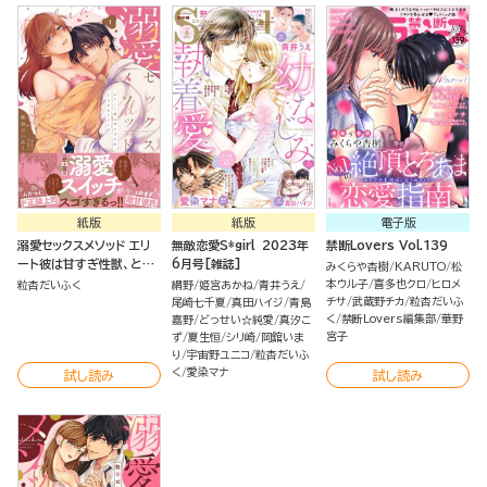
紙版
紙版
電子版
溺愛セックスメソッド エリ
無敵恋愛S*girl 2023年
禁断Lovers Vol.139
ート彼は甘すぎ性獣、とき
6月号[雑誌]
みくらや杏樹
KARUTO
松
どきウザい （1） 【かきおろ
本ウル子
喜多也クロ
ヒロメ
粒杏だいふく
網野
姫宮あかね
青井うえ
し漫画＆電子限定かきおろ
チサ
武蔵野チカ
粒杏だいふ
尾崎七千夏
真田ハイジ
青島
し漫画付】
く
禁断Lovers編集部
華野
嘉野
どっせい☆純愛
真汐こ
宮子
ず
夏生恒
シリ崎
岡舘いま
り
宇宙野ユニコ
粒杏だいふ
く
愛染マナ
試し読み
試し読み