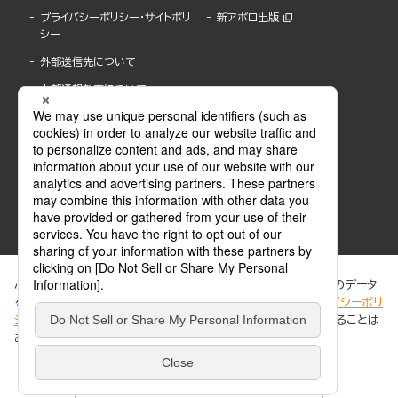
プライバシーポリシー・サイトポリ
新アポロ出版
シー
外部送信先について
内部通報制度について
ぶんか社が運営するサイトでは、利便性向上のためにCookie等のデータ
を使用しています。 当社のCookieについての詳細は、「
プライバシーポリ
シー
」をご覧ください。当サイトでは、訪問者の個人情報を追跡することは
ABJマークは、この電子書店・電子書籍配信サービスが、著作権者からコンテンツ使用許諾を
ありません。
得た正規版配信サービスであることを示す登録商標(登録番号 第6091713号)です。
ABJマークの詳細、ABJマークを掲示しているサービスの一覧はこちら。
https://aebs.or.jp/
同意する