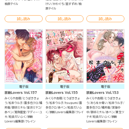
柚原テイル
けい
かわぐち
盃すずめ
柚
原テイル
試し読み
試し読み
試し読み
電子版
電子版
電子版
禁断Lovers Vol.157
禁断Lovers Vol.155
禁断Lovers Vol.153
みくらや杏樹
とうばききょ
みくらや杏樹
とうばききょ
みくらや杏樹
とうばききょ
う
松本ウル子
喜多也クロ
橘
う
松本ウル子
tsugumi
喜
う
あらをか青い
松本ウル子
邦衛
御井ミチル
室井ミヤコ
多也クロ
赤ベン
粒杏だいふ
喜多也クロ
橘邦衛
深海ゆ
赤ベン
筧伽藍堂
テディー・ユ
く
禁断Lovers編集部
クレイ
ゆ
御井ミチル
赤ベン
夏生ツ
キ
粒杏だいふく
禁断
ン
ナオ
粒杏だいふく
禁断
Lovers編集部
クレイン
Lovers編集部
クレイン