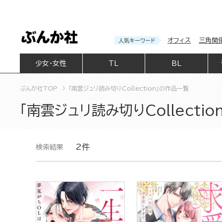
オフィス
三角関
人気キーワード
少女・女性
TL
BL
ぶんか社TOP
「南雲ジュリ読み切りCollection」の作品一覧
「南雲ジュリ読み切りCollecti
2件
検索結果