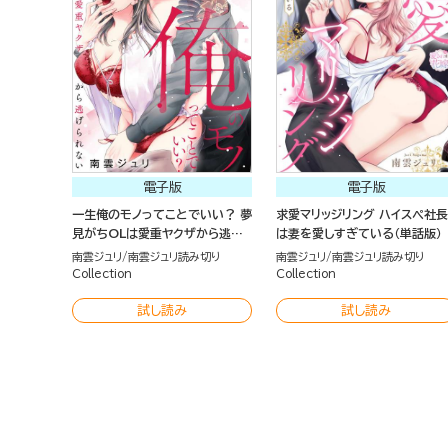
電子版
電子版
一生俺のモノってことでいい？ 夢
求愛マリッジリング ハイスペ社長
見がちOLは愛重ヤクザから逃げ
は妻を愛しすぎている（単話版）
られない（単話版）
南雲ジュリ
南雲ジュリ読み切り
南雲ジュリ
南雲ジュリ読み切り
Collection
Collection
試し読み
試し読み