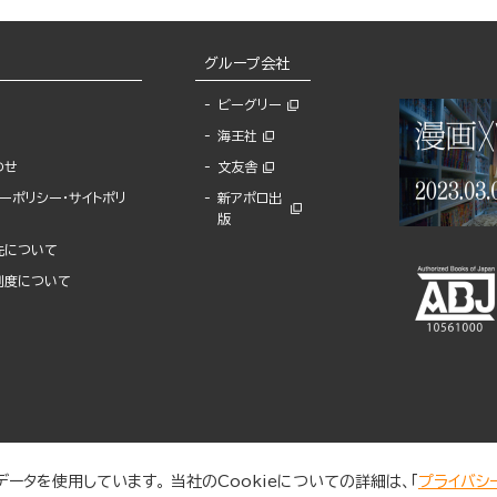
グループ会社
ビーグリー
海王社
わせ
文友舎
ーポリシー・サイトポリ
新アポロ出
版
先について
制度について
ータを使用しています。 当社のCookieについての詳細は、「
プライバシ