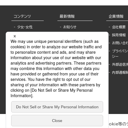
コンテンツ
最新情報
企業情報
少女・女性
お知らせ
会社概要
TL
フェア・イベント情
採用情報
報
BL
お問い合
書店様へ
ライトノベル
プライバシ
海外ライセンシー
シー
青年・一般
公式SNSアカウ
外部送信
グラビア・写真
ント
集
内部通報
作家一覧
モーター誌
Keyword list
SPECIAL
Author list
Sublicense
マンガよもん
が
試し読み
ぶんか社が運営するサイトでは、利便性向上のためにCookie等のデ