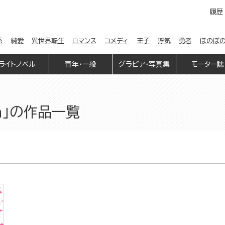
履歴
係
純愛
異世界転生
ロマンス
コメディ
王子
浮気
勇者
ほのぼ
ライトノベル
青年・一般
グラビア・写真集
モーター誌
on」の作品一覧