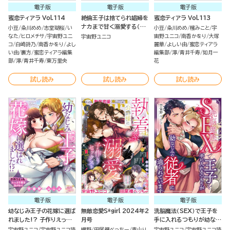
電子版
電子版
電子版
蜜恋ティアラ Vol.114
絶倫王子は捨てられ娼婦を
蜜恋ティアラ Vol.113
ナカまで甘く溺愛する（分
小豆
粂川めめ
志堂瑚桜
い
小豆
粂川めめ
櫁みこと
宇
冊版）
なた
ヒロメチサ
宇宙野ユニ
宙野ユニコ
南香かをり
大塚
宇宙野ユニコ
コ
白崎詩乃
南香かをり
よし
麗華
よしい由
蜜恋ティアラ
い由
裏方
蜜恋ティアラ編集
編集部
濘
青井千寿
如月一
部
濘
青井千寿
東万里央
花
試し読み
試し読み
試し読み
電子版
電子版
電子版
幼なじみ王子の花嫁に選ば
無敵恋愛S*girl 2024年2
洗脳魔法（SEX）で王子を
れました!? 子作りえっち
月号
手に入れるつもりが幼なじ
でたっぷり愛を注がれて
みの従者に迫られています
宇宙野ユニコ
宇宙野ユニコ読
網野
田尾裸べっちー
青山り
宇宙野ユニコ
宇宙野ユニコ読