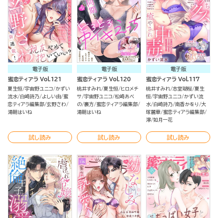
電子版
電子版
電子版
蜜恋ティアラ Vol.121
蜜恋ティアラ Vol.120
蜜恋ティアラ Vol.117
夏生恒
宇宙野ユニコ
かずい
桃井すみれ
夏生恒
ヒロメチ
桃井すみれ
志堂瑚桜
夏生
流水
白崎詩乃
よしい由
蜜
サ
宇宙野ユニコ
松崎あべ
恒
宇宙野ユニコ
かずい流
恋ティアラ編集部
玄野さわ
の
裏方
蜜恋ティアラ編集部
水
白崎詩乃
南香かをり
大
湯朝はいね
湯朝はいね
塚麗華
蜜恋ティアラ編集部
濘
如月一花
試し読み
試し読み
試し読み