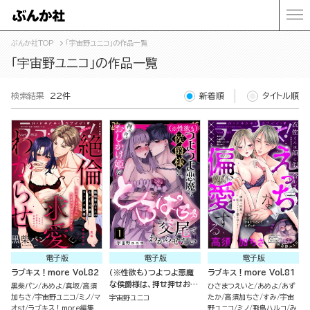
ぶんか社TOP
「宇宙野ユニコ」の作品一覧
「宇宙野ユニコ」の作品一覧
検索結果
22件
新着順
タイトル順
電子版
電子版
電子版
ラブキス！more Vol.82
（※性欲も）つよつよ悪魔
ラブキス！more Vol.81
な侯爵様は、押せ押せおし
黒柴パン
あめよ
真坂
高須
ひさまつえいと
あめよ
あず
かけ姫をとろぱちゅ交尾で
加ちさ
宇宙野ユニコ
ミノ
マ
たか
高須加ちさ
すみ
宇宙
宇宙野ユニコ
わからせたい（分冊版）
オst
ラブキス！more編集
野ユニコ
ミノ
飛鳥ハルコ
み