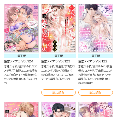
電子版
電子版
電子版
蜜恋ティアラ Vol.124
蜜恋ティアラ Vol.123
蜜恋ティアラ Vol.122
志連ユキ枝
桃井すみれ
ヒロ
志連ユキ枝
夏生恒
宇宙野ユ
志連ユキ枝
桃井すみれ
夏生
メチサ
宇宙野ユニコ
松崎あ
ニコ
かずい流水
松崎あべ
恒
ヒロメチサ
宇宙野ユニコ
べの
蜜恋ティアラ編集部
玄
の
白崎詩乃
よしい由
蜜恋
宮崎うの
裏方
蜜恋ティアラ
野さわ
湯朝はいね
まるりっ
ティアラ編集部
玄野さわ
編集部
玄野さわ
湯朝はい
ち
ね
松岡実取
試し読み
試し読み