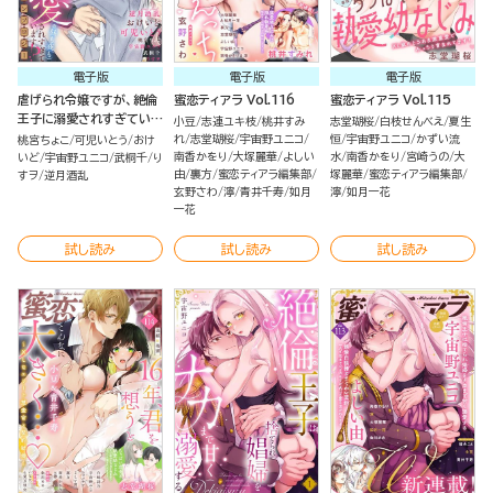
電子版
電子版
電子版
虐げられ令嬢ですが、絶倫
蜜恋ティアラ Vol.116
蜜恋ティアラ Vol.115
王子に溺愛されすぎていま
小豆
志連ユキ枝
桃井すみ
志堂瑚桜
白枝せんべえ
夏生
す!?（※昼も夜も）アンソ
れ
志堂瑚桜
宇宙野ユニコ
恒
宇宙野ユニコ
かずい流
桃宮ちょこ
可児いとう
おけ
ロジー
南香かをり
大塚麗華
よしい
水
南香かをり
宮崎うの
大
いど
宇宙野ユニコ
武桐千
り
由
裏方
蜜恋ティアラ編集部
塚麗華
蜜恋ティアラ編集部
すヲ
逆月酒乱
玄野さわ
濘
青井千寿
如月
濘
如月一花
一花
試し読み
試し読み
試し読み