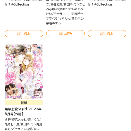
（単話版）
（単話版）
み切りCollection
さ
将貴和寿
真田ハイジ
さと
み切りCollection
みふゆ
相葉キョウコ
めぐみ
けい
宇宙野ユニコ
武桐千
り
すヲ
フジキハルカ
粕谷まこ
栗谷あずみ
試し読み
試し読み
試し読み
紙版
無敵恋愛S*girl 2023年
6月号[雑誌]
網野
姫宮あかね
青井うえ
尾崎七千夏
真田ハイジ
青島
嘉野
どっせい☆純愛
真汐こ