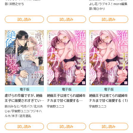
部
井野之せち
よし花
ラブキス！more編集
部
南ひかり
試し読み
試し読み
試し読み
電子版
電子版
電子版
虐げられ令嬢ですが、絶倫
絶倫王子は捨てられ娼婦を
絶倫王子は捨てられ娼婦を
王子に溺愛されすぎていま
ナカまで甘く溺愛する
ナカまで甘く溺愛する （1）
す!?（※昼も夜も）アンソ
（2）
鈴川みなと
弓月バク
北川あ
宇宙野ユニコ
宇宙野ユニコ
ロジー （3）
じゅ
宇宙野ユニコ
フジキハ
ルカ
米子
逆月酒乱
試し読み
試し読み
試し読み