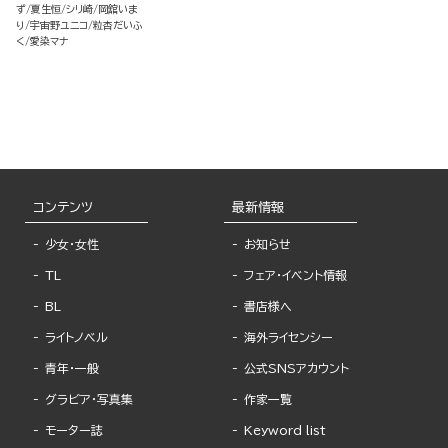
ず
夏生恒
シリ崎
岡舘いま
り
宇宙野ユニコ
粒杏だいふ
く
愛染マナ
コンテンツ
最新情報
少女・女性
お知らせ
TL
フェア・イベント情報
BL
書店様へ
ライトノベル
海外ライセンシー
青年・一般
公式SNSアカウント
グラビア・写真集
作家一覧
モーター誌
Keyword list