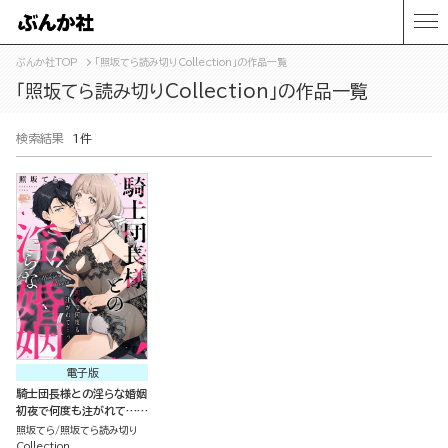
ぶんか社TOP
「照坂てら読み切りCollection」の作品一覧
「照坂てら読み切りCollection」の作品一覧
検索結果
1件
電子版
騎士団長様との淫らな婚姻
初夜で何度も注がれて…っ
（単話版）
照坂てら
照坂てら読み切り
Collection