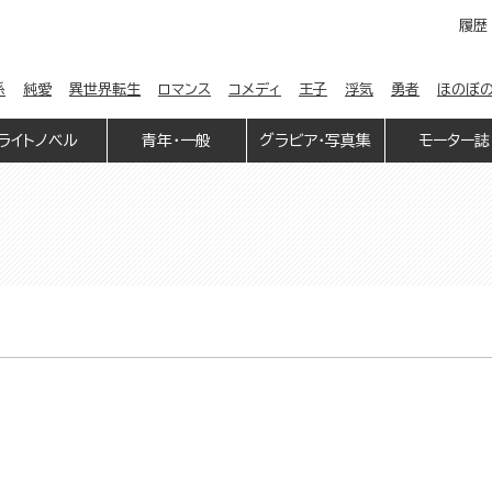
履歴
係
純愛
異世界転生
ロマンス
コメディ
王子
浮気
勇者
ほのぼ
ライトノベル
青年・一般
グラビア・写真集
モーター誌