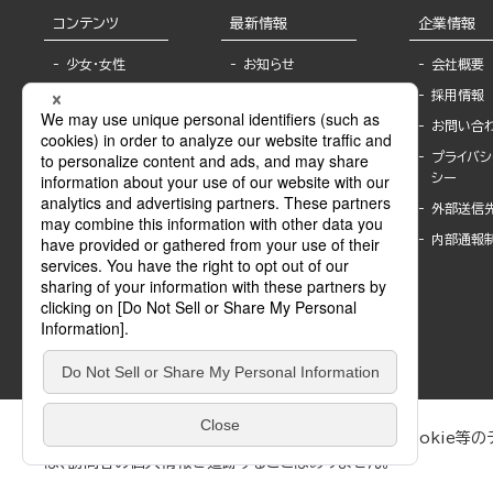
コンテンツ
最新情報
企業情報
少女・女性
お知らせ
会社概要
TL
フェア・イベント情
採用情報
報
BL
お問い合
書店様へ
ライトノベル
プライバシ
海外ライセンシー
シー
青年・一般
公式SNSアカウ
外部送信
グラビア・写真
ント
集
内部通報
作家一覧
モーター誌
Keyword list
SPECIAL
Author list
Sublicense
マンガよもん
が
試し読み
ぶんか社が運営するサイトでは、利便性向上のためにCookie等のデ
は、訪問者の個人情報を追跡することはありません。