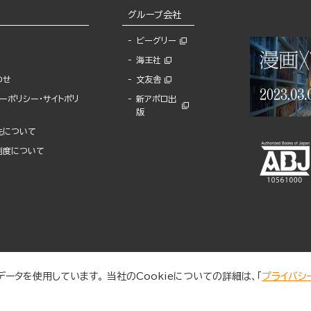
グループ会社
ビーグリー
海王社
わせ
文友舎
ーポリシー・サイトポリ
新アポロ出
版
先について
制度について
ータを使用しています。 当社のCookieについての詳細は、「
プライバシ
© 2025 BUNKASHA