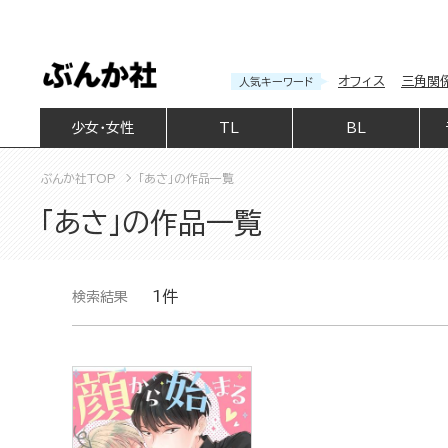
オフィス
三角関
人気キーワード
少女・女性
TL
BL
ぶんか社TOP
「あさ」の作品一覧
「あさ」の作品一覧
1件
検索結果