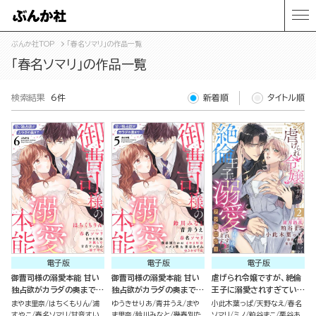
ぶんか社TOP
「春名ソマリ」の作品一覧
「春名ソマリ」の作品一覧
検索結果
6件
新着順
タイトル順
電子版
電子版
電子版
御曹司様の溺愛本能 甘い
御曹司様の溺愛本能 甘い
虐げられ令嬢ですが、絶倫
独占欲がカラダの奥まで
独占欲がカラダの奥まで
王子に溺愛されすぎていま
（6）
（5）
す!?（※昼も夜も）アンソ
まやま里奈
はちくもりん
浦
ゆうきせりあ
青井うえ
まや
小此木葉っぱ
天野なえ
春名
ロジー （2）
すやこ
春名ソマリ
甘音すい
ま里奈
鈴川みなと
幾春別た
ソマリ
ミノ
粕谷まこ
栗谷あ