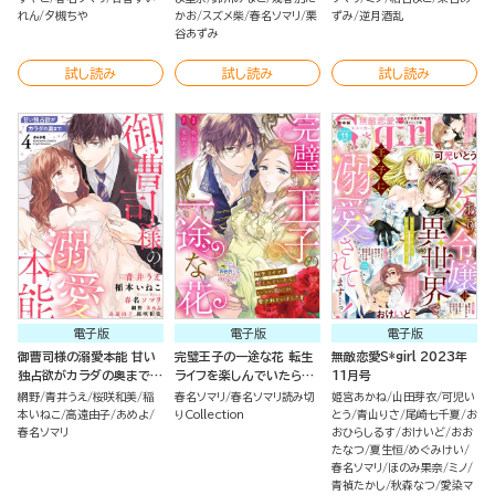
れん
夕槻ちや
かお
スズメ柴
春名ソマリ
栗
ずみ
逆月酒乱
谷あずみ
試し読み
試し読み
試し読み
電子版
電子版
電子版
御曹司様の溺愛本能 甘い
完璧王子の一途な花 転生
無敵恋愛S*girl 2023年
独占欲がカラダの奥まで
ライフを楽しんでいたら、
11月号
（4）
いつの間にか愛されていま
網野
青井うえ
桜咲和美
稲
春名ソマリ
春名ソマリ読み切
姫宮あかね
山田芽衣
可児い
した（単話版）
本いねこ
高遠由子
あめよ
りCollection
とう
青山りさ
尾崎七千夏
お
春名ソマリ
おひらしるす
おけいど
おお
たなつ
夏生恒
めぐみけい
春名ソマリ
ほのみ果奈
ミノ
青禎たかし
秋森なつ
愛染マ