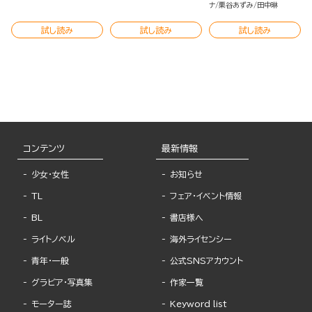
ナ
栗谷あずみ
田中琳
試し読み
試し読み
試し読み
コンテンツ
最新情報
少女・女性
お知らせ
TL
フェア・イベント情報
BL
書店様へ
ライトノベル
海外ライセンシー
青年・一般
公式SNSアカウント
グラビア・写真集
作家一覧
モーター誌
Keyword list