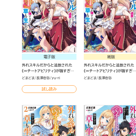
電子版
紙版
外れスキルだからと追放された
外れスキルだからと追放された
《∞チートアビリティ》が強すぎて
《∞チートアビリティ》が強すぎて
草も生えない件 ～偶然助けた第
草も生えない件～偶然助けた第
どまどま
長澤壱弥
yu-ri
どまどま
長澤壱弥
三王女にどちゃくそ溺愛される
王女にどちゃくそ溺愛されるし、
し、前よりも断然楽しい生活送っ
前よりも断然楽しい生活送って
試し読み
てます～ コミック版 （2）
す～（２）