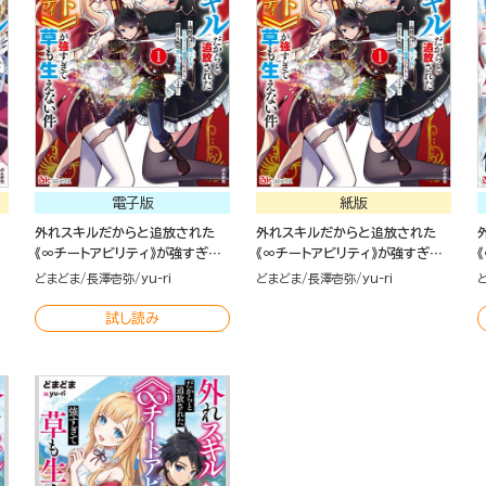
電子版
紙版
外れスキルだからと追放された
外れスキルだからと追放された
《∞チートアビリティ》が強すぎて
《∞チートアビリティ》が強すぎて
三
草も生えない件 ～偶然助けた第
草も生えない件～偶然助けた第三
どまどま
長澤壱弥
yu-ri
どまどま
長澤壱弥
yu-ri
三王女にどちゃくそ溺愛される
王女にどちゃくそ溺愛されるし、
ま
し、前よりも断然楽しい生活送っ
前よりも断然楽しい生活送ってま
試し読み
てます～ コミック版 （1）
す～