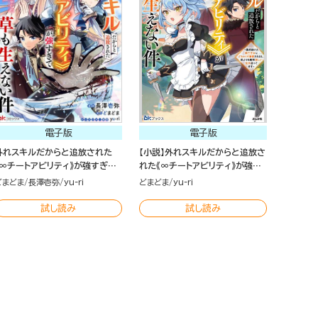
電子版
電子版
外れスキルだからと追放された
【小説】外れスキルだからと追放さ
《∞チートアビリティ》が強すぎて
れた《∞チートアビリティ》が強す
草も生えない件 ～偶然助けた第
ぎて草も生えない件 ～偶然助け
どまどま
長澤壱弥
yu-ri
どまどま
yu-ri
三王女にどちゃくそ溺愛される
た第三王女にどちゃくそ溺愛され
し、前よりも断然楽しい生活送っ
るし、前よりも断然楽しい生活送
試し読み
試し読み
てます～ コミック版（分冊版）
ってます～ （2）