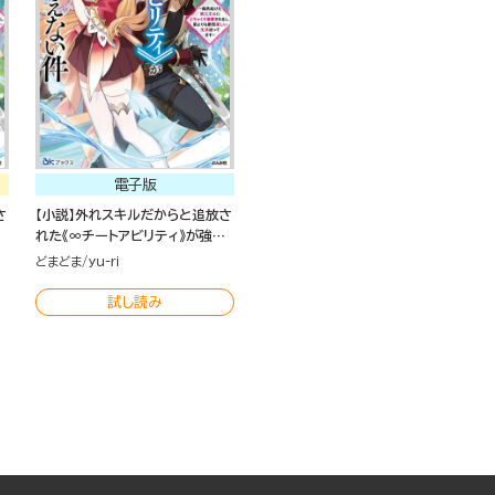
電子版
さ
【小説】外れスキルだからと追放さ
れた《∞チートアビリティ》が強す
ぎて草も生えない件 ～偶然助け
どまどま
yu-ri
れ
た第三王女にどちゃくそ溺愛され
るし、前よりも断然楽しい生活送
試し読み
ってます～