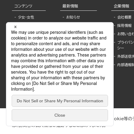
コンテンツ
最新情報
企業情報
少女・女性
お知らせ
会社概要
TL
フェア・イベント情
採用情報
報
BL
お問い合
書店様へ
ライトノベル
プライバシ
海外ライセンシー
シー
青年・一般
公式SNSアカウ
外部送信
グラビア・写真
ント
集
内部通報
作家一覧
モーター誌
Keyword list
SPECIAL
Author list
Sublicense
マンガよもん
が
試し読み
ぶんか社が運営するサイトでは、利便性向上のためにCookie等のデ
は、訪問者の個人情報を追跡することはありません。