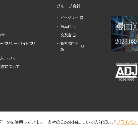
グループ会社
ビーグリー
海王社
わせ
文友舎
ーポリシー・サイトポリ
新アポロ出
版
先について
制度について
ータを使用しています。 当社のCookieについての詳細は、「
プライバシ
© 2025 BUNKASHA