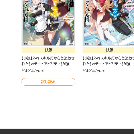
紙版
紙版
【小説】外れスキルだからと追放さ
【小説】外れスキルだからと追放
れた《∞チートアビリティ》が強す
れた《∞チートアビリティ》が強す
ぎて草も生えない件 ～偶然助け
ぎて草も生えない件 ～偶然助け
どまどま
yu-ri
どまどま
yu-ri
た第三王女にどちゃくそ溺愛され
た第三王女にどちゃくそ溺愛さ
るし、前よりも断然楽しい生活送
るし、前よりも断然楽しい生活送
試し読み
ってます～ （2）
ってます～