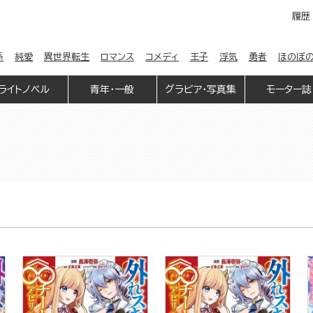
履歴
係
純愛
異世界転生
ロマンス
コメディ
王子
浮気
勇者
ほのぼ
ライトノベル
青年・一般
グラビア・写真集
モーター誌