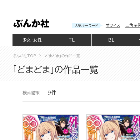
オフィス
三角関
人気キーワード
少女・女性
TL
BL
ぶんか社TOP
「どまどま」の作品一覧
「どまどま」の作品一覧
9件
検索結果