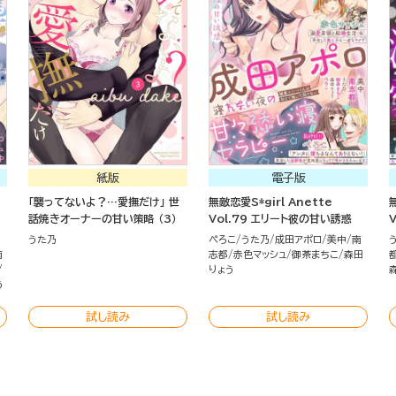
紙版
電子版
「襲ってないよ？…愛撫だけ」 世
無敵恋愛S*girl Anette
話焼きオーナーの甘い策略 （3）
Vol.79 エリート彼の甘い誘惑
うた乃
ぺろこ
うた乃
成田アポロ
美中
南
南
志都
赤色マッシュ
御茶まちこ
森田
りょう
う
試し読み
試し読み