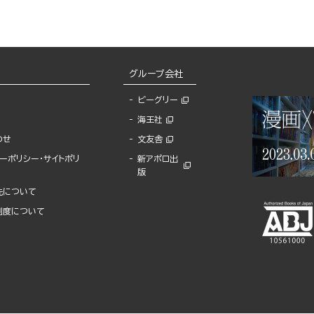
グループ会社
ビーグリー
海王社
わせ
文友舎
ーポリシー・サイトポリ
新アポロ出
版
先について
制度について