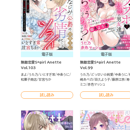
電子版
電子版
無敵恋愛S*girl Anette
無敵恋愛S*girl Anette
Vol.103
Vol.99
まよ
うた乃
いとすぎ常
中条うに
うた乃
どっせい☆純愛
中条うに
和菓子商店
甘宮ちか
崎あべの
田久よう子
藤原江奈
寿
ミコ
赤色マッシュ
試し読み
試し読み