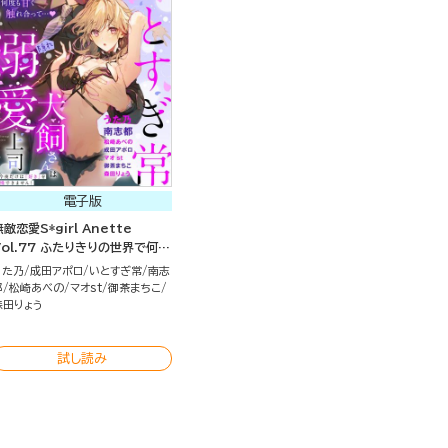
電子版
無敵恋愛S*girl Anette
Vol.77 ふたりきりの世界で何度
も甘く触れ合って…♪
うた乃
成田アポロ
いとすぎ常
南志
都
松崎あべの
マオst
御茶まちこ
森田りょう
試し読み