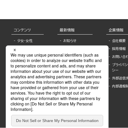
コンテンツ
最新情報
企業情報
少女・女性
お知らせ
会社概要
TL
フェア・イベント情
採用情報
報
BL
お問い合
書店様へ
ライトノベル
プライバシ
海外ライセンシー
シー
青年・一般
公式SNSアカウ
外部送信
グラビア・写真
ント
集
内部通報
作家一覧
モーター誌
Keyword list
SPECIAL
Author list
Sublicense
マンガよもん
が