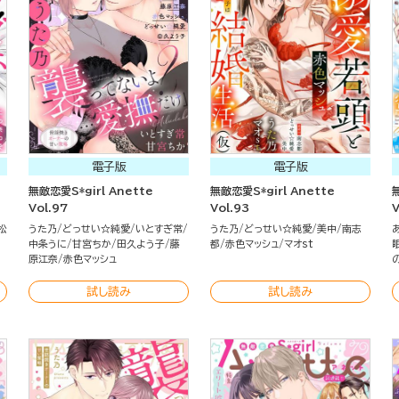
電子版
電子版
無敵恋愛S*girl Anette
無敵恋愛S*girl Anette
Vol.97
Vol.93
V
松
うた乃
どっせい☆純愛
いとすぎ常
うた乃
どっせい☆純愛
美中
南志
中条うに
甘宮ちか
田久よう子
藤
都
赤色マッシュ
マオst
原江奈
赤色マッシュ
試し読み
試し読み