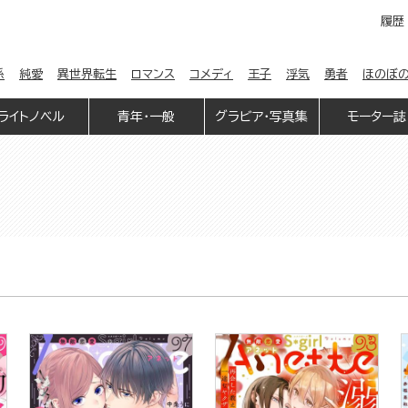
履歴
係
純愛
異世界転生
ロマンス
コメディ
王子
浮気
勇者
ほのぼ
ライトノベル
青年・一般
グラビア・写真集
モーター誌