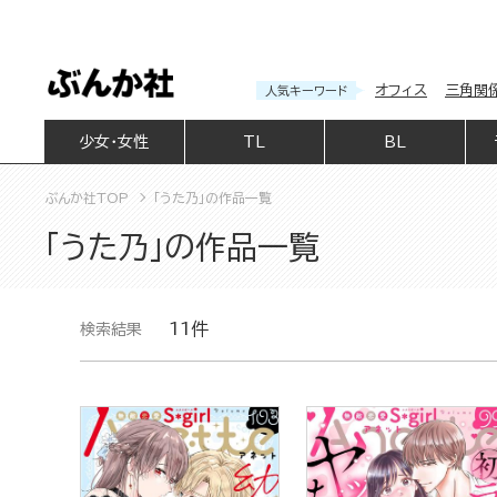
オフィス
三角関
人気キーワード
少女・女性
TL
BL
ぶんか社TOP
「うた乃」の作品一覧
「うた乃」の作品一覧
11件
検索結果