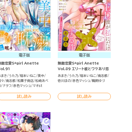
電子版
電子版
無敵恋愛S*girl Anette
無敵恋愛S*girl Anette
ol.91
Vol.89 エリート彼とワケあり恋
あまき
うた乃
稲本いねこ
美中
あまき
うた乃
稲本いねこ
南志都
眠々
南志都
和菓子商店
松崎あべ
壱川ほの
赤色マッシュ
鵜飼ゆづ
の
ナヲフ
赤色マッシュ
マオst
試し読み
試し読み