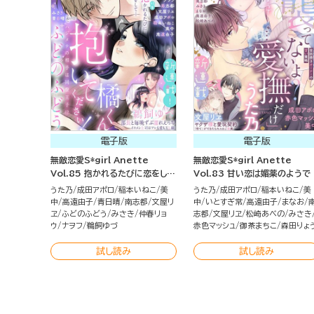
電子版
電子版
無敵恋愛S*girl Anette
無敵恋愛S*girl Anette
Vol.85 抱かれるたびに恋をし
Vol.83 甘い恋は媚薬のようで
て…
うた乃
成田アポロ
稲本いねこ
美
うた乃
成田アポロ
稲本いねこ
美
中
高遠由子
青日晴
南志都
文屋リ
中
いとすぎ常
高遠由子
まなお
ヱ
ふどのふどう
みさき
仲春リョ
志都
文屋リヱ
松崎あべの
みさき
ウ
ナヲフ
鵜飼ゆづ
赤色マッシュ
御茶まちこ
森田りょ
試し読み
試し読み