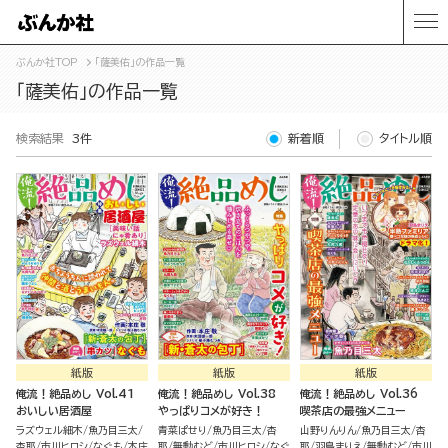
ぶんか社TOP
「薩美佑」の作品一覧
「薩美佑」の作品一覧
検索結果
3件
新着順
タイトル順
紙版
紙版
紙版
俺流！絶品めし Vol.41
俺流！絶品めし Vol.38
俺流！絶品めし Vol.36
おいしい居酒屋
やっぱりコメが好き！
喫茶店の最強メニュー
ラズウェル細木
魚乃目三太
青菜ぱせり
魚乃目三太
杏
山野りんりん
魚乃目三太
杏
杏耶
市川ヒロシ
なぐも
本庄
耶
無動むど
市川ヒロシ
なぐ
耶
羽鳥まりえ
無動むど
市川