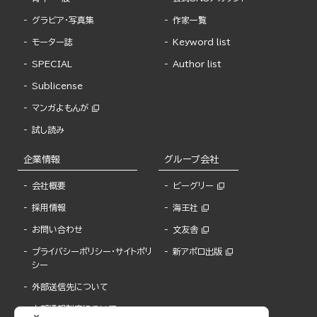
グラビア・写真集
作家一覧
モーター誌
Keyword list
SPECIAL
Author list
Sublicense
マンガよもんが
試し読み
企業情報
グループ会社
会社概要
ビーグリー
採用情報
海王社
お問い合わせ
文友舎
プライバシーポリシー・サイトポリ
新アポロ出版
シー
外部送信先について
内部通報制度について