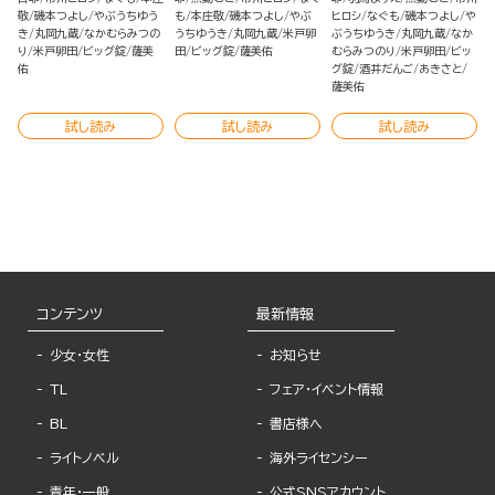
敬
磯本つよし
やぶうちゆう
も
本庄敬
磯本つよし
やぶ
ヒロシ
なぐも
磯本つよし
や
き
丸岡九蔵
なかむらみつの
うちゆうき
丸岡九蔵
米戸卵
ぶうちゆうき
丸岡九蔵
なか
り
米戸卵田
ビッグ錠
薩美
田
ビッグ錠
薩美佑
むらみつのり
米戸卵田
ビッ
佑
グ錠
酒井だんご
あきさと
薩美佑
試し読み
試し読み
試し読み
コンテンツ
最新情報
少女・女性
お知らせ
TL
フェア・イベント情報
BL
書店様へ
ライトノベル
海外ライセンシー
青年・一般
公式SNSアカウント