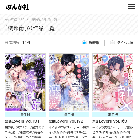
ぶんか社TOP
「橘邦衛」の作品一覧
「橘邦衛」の作品一覧
検索結果
11件
新着順
タイトル順
電子版
電子版
電子版
禁断Lovers Vol.181
禁断Lovers Vol.172
禁断Lovers Vol.168
橘邦衛
御井ミチル
室井ミヤ
みくらや杏樹
tsugumi
橘邦
みくらや杏樹
tsugumi
喜多
コ
杞憂千
東雲瑞稀
美名森
衛
深海ゆゆ
御井ミチル
室
也クロ
橘邦衛
深海ゆゆ
御
タンデュ
禁断Lovers編集
井ミヤコ
筧伽藍堂
夏生ツナ
井ミチル
室井ミヤコ
筧伽藍