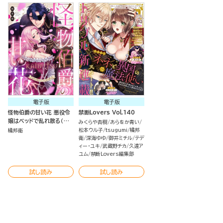
電子版
電子版
怪物伯爵の甘い花 悪役令
禁断Lovers Vol.140
嬢はベッドで乱れ散る（分
みくらや杏樹
あらをか青い
冊版）
松本ウル子
tsugumi
橘邦
橘邦衛
衛
深海ゆゆ
御井ミチル
テデ
ィー・ユキ
武蔵野チカ
久遠ア
ユム
禁断Lovers編集部
試し読み
試し読み