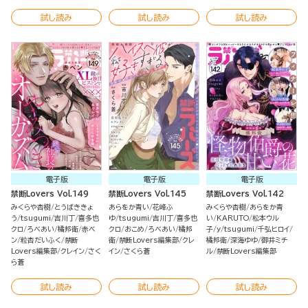
試し読み
試し読み
試し読み
電子版
電子版
電子版
禁断Lovers Vol.149
禁断Lovers Vol.145
禁断Lovers Vol.142
みくらや杏樹
とうばききょ
あらをか青い
花峰ふ
みくらや杏樹
あらをか青
う
tsugumi
吉川丁
喜多也
ゆ
tsugumi
吉川丁
喜多也
い
KARUTO
松本ウル
クロ
ろべあい
橘邦衛
赤ベ
クロ
おこめ
ろべあい
橘邦
子
y
tsugumi
千弘ヒロイ
ン
粒杏だいふく
禁断
衛
禁断Lovers編集部
クレ
橘邦衛
深海ゆゆ
御井ミチ
Lovers編集部
クレイン
さく
イン
さくら蒼
ル
禁断Lovers編集部
ら蒼
試し読み
試し読み
試し読み