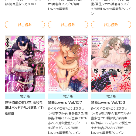
部
野々屋なつ乃
OIO
オ
美名森タンデュ
禁断
堂
夏生ツナオ
美名森タンデ
Lovers編集部
ュ
禁断Lovers編集部
クレイ
ン
試し読み
試し読み
試し読み
電子版
電子版
電子版
怪物伯爵の甘い花 悪役令
禁断Lovers Vol.157
禁断Lovers Vol.153
嬢はベッドで乱れ散る （1）
みくらや杏樹
とうばききょ
みくらや杏樹
とうばききょ
う
松本ウル子
喜多也クロ
橘
う
あらをか青い
松本ウル子
橘邦衛
邦衛
御井ミチル
室井ミヤコ
喜多也クロ
橘邦衛
深海ゆ
赤ベン
筧伽藍堂
テディー・ユ
ゆ
御井ミチル
赤ベン
夏生ツ
キ
粒杏だいふく
禁断
ナオ
粒杏だいふく
禁断
Lovers編集部
クレイン
Lovers編集部
クレイン