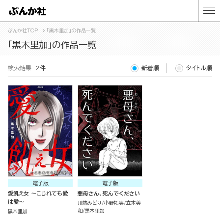
ぶんか社TOP
「黒木里加」の作品一覧
「黒木里加」の作品一覧
検索結果
2件
新着順
タイトル順
電子版
電子版
愛飢え女 ～こじれても愛
悪母さん、死んでください
は愛～
川端みどり
小野拓実
立木美
和
黒木里加
黒木里加