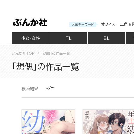
オフィス
三角関
人気キーワード
少女・女性
TL
BL
ぶんか社TOP
「想偲」の作品一覧
「想偲」の作品一覧
3件
検索結果