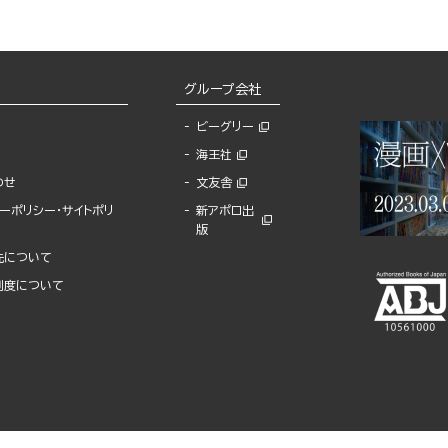
グループ会社
ビーグリー
海王社
わせ
文友舎
ーポリシー・サイトポリ
新アポロ出
版
先について
制度について