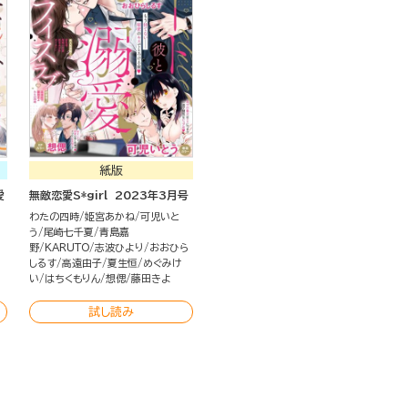
紙版
愛
無敵恋愛S*girl 2023年3月号
わたの四時
姫宮あかね
可児いと
う
尾崎七千夏
青島嘉
野
KARUTO
志波ひより
おおひら
しるす
高遠由子
夏生恒
めぐみけ
い
はちくもりん
想偲
藤田きよ
試し読み