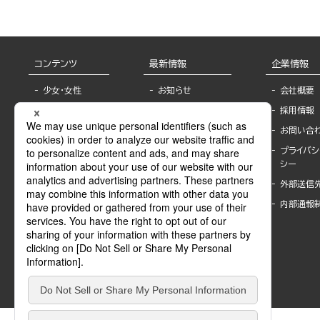
コンテンツ
最新情報
企業情報
少女・女性
お知らせ
会社概要
TL
フェア・イベント情
採用情報
報
BL
お問い合
書店様へ
ライトノベル
プライバシ
海外ライセンシー
シー
青年・一般
公式SNSアカウ
外部送信
グラビア・写真
ント
集
内部通報
作家一覧
モーター誌
Keyword list
SPECIAL
Author list
Sublicense
マンガよもん
が
試し読み