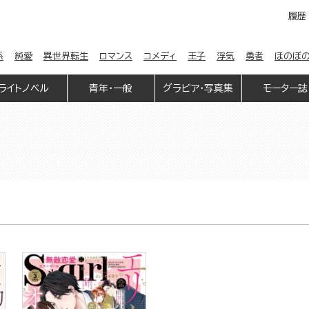
履歴
係
純愛
異世界転生
ロマンス
コメディ
王子
浮気
勇者
ほのぼ
ライトノベル
青年・一般
グラビア・写真集
モーター誌