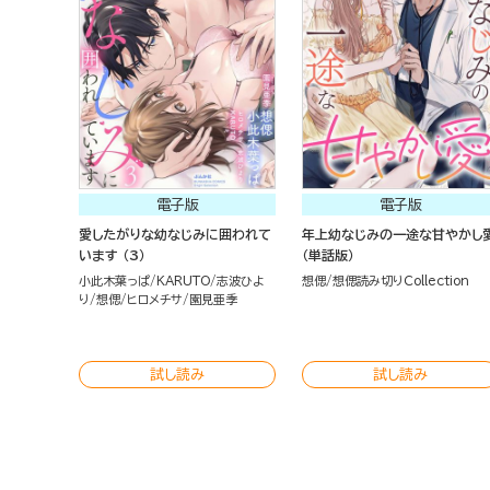
電子版
電子版
愛したがりな幼なじみに囲われて
年上幼なじみの一途な甘やかし
います （3）
（単話版）
小此木葉っぱ
KARUTO
志波ひよ
想偲
想偲読み切りCollection
り
想偲
ヒロメチサ
園見亜季
試し読み
試し読み