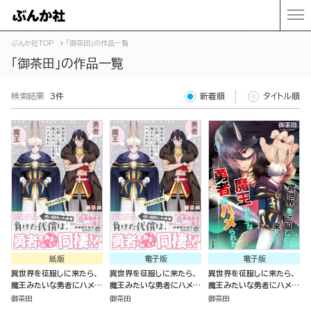
ぶんか社TOP
「御茶田」の作品一覧
「御茶田」の作品一覧
検索結果
3件
新着順
タイトル順
紙版
電子版
電子版
異世界を征服しに来たら、
異世界を征服しに来たら、
異世界を征服しに来たら、
魔王みたいな勇者にハメら
魔王みたいな勇者にハメら
魔王みたいな勇者にハメら
れた
れた
れた（分冊版）
御茶田
御茶田
御茶田