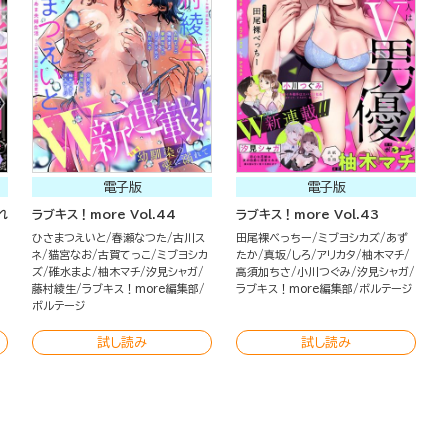
電子版
電子版
れ
ラブキス！more Vol.44
ラブキス！more Vol.43
ひさまつえいと
春瀬なつた
古川ス
田尾裸べっちー
ミブヨシカズ
あず
ネ
猫宮なお
古賀てっこ
ミブヨシカ
たか
真坂
しろ
アリカタ
柚木マチ
ズ
碓水まよ
柚木マチ
汐見シャガ
高須加ちさ
小川つぐみ
汐見シャガ
藤村綾生
ラブキス！more編集部
ラブキス！more編集部
ボルテージ
ボルテージ
試し読み
試し読み