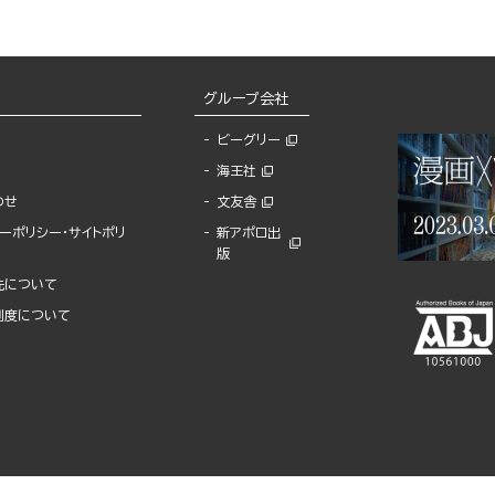
グループ会社
ビーグリー
海王社
わせ
文友舎
ーポリシー・サイトポリ
新アポロ出
版
先について
制度について