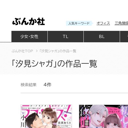
オフィス
三角関
人気キーワード
少女・女性
TL
BL
ぶんか社TOP
「汐見シャガ」の作品一覧
「汐見シャガ」の作品一覧
4件
検索結果