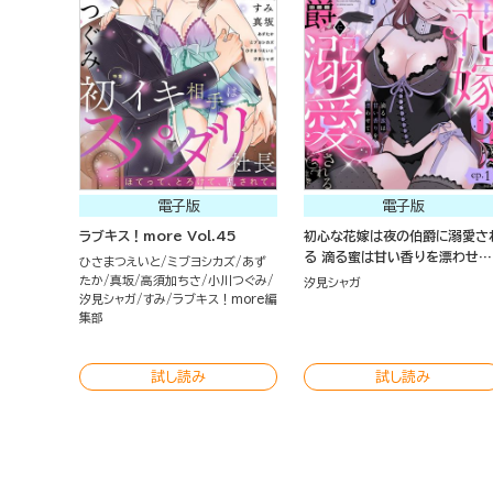
電子版
電子版
ラブキス！more Vol.45
初心な花嫁は夜の伯爵に溺愛さ
る 滴る蜜は甘い香りを漂わせて
ひさまつえいと
ミブヨシカズ
あず
（分冊版）
たか
真坂
高須加ちさ
小川つぐみ
汐見シャガ
汐見シャガ
すみ
ラブキス！more編
集部
試し読み
試し読み