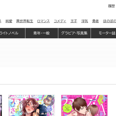
履歴
係
純愛
異世界転生
ロマンス
コメディ
王子
浮気
勇者
ほのぼ
ライトノベル
青年・一般
グラビア・写真集
モーター誌