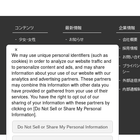
コンテンツ
最新情報
企業情報
少女・女性
お知らせ
会社概要
TL
フェア・イベント情
採用情報
報
BL
お問い合
書店様へ
ライトノベル
プライバシ
海外ライセンシー
シー
青年・一般
公式SNSアカウ
外部送信
グラビア・写真
ント
集
内部通報
作家一覧
モーター誌
Keyword list
SPECIAL
Author list
Sublicense
マンガよもん
が
試し読み