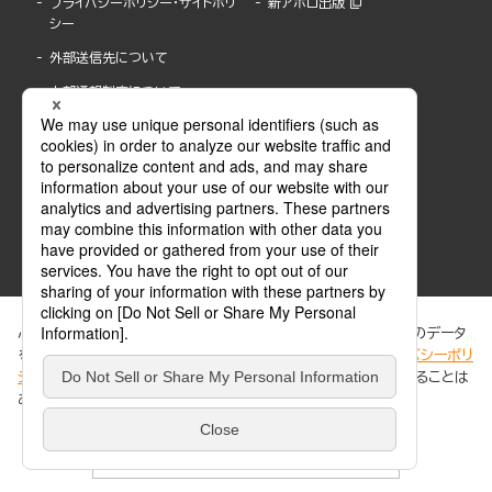
プライバシーポリシー・サイトポリ
新アポロ出版
シー
外部送信先について
内部通報制度について
ぶんか社が運営するサイトでは、利便性向上のためにCookie等のデータ
を使用しています。 当社のCookieについての詳細は、「
プライバシーポリ
シー
」をご覧ください。当サイトでは、訪問者の個人情報を追跡することは
ABJマークは、この電子書店・電子書籍配信サービスが、著作権者からコンテンツ使用許諾を
ありません。
得た正規版配信サービスであることを示す登録商標(登録番号 第6091713号)です。
ABJマークの詳細、ABJマークを掲示しているサービスの一覧はこちら。
https://aebs.or.jp/
同意する
© 2025 BUNKASHA