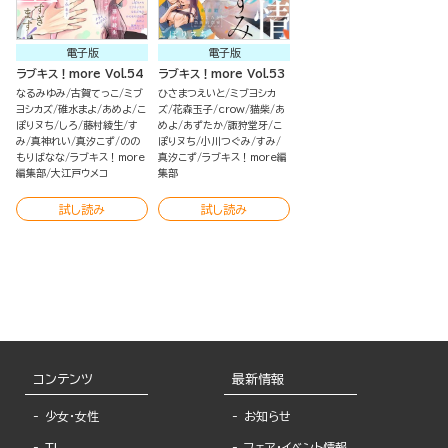
電子版
電子版
ラブキス！more Vol.54
ラブキス！more Vol.53
なるみゆみ
古賀てっこ
ミブ
ひさまつえいと
ミブヨシカ
ヨシカズ
碓水まよ
あめよ
こ
ズ
花森玉子
crow
猫柴
あ
ぽりヌち
しろ
藤村綾生
す
めよ
あずたか
諏狩堂牙
こ
み
真神れい
真汐こず
のの
ぽりヌち
小川つぐみ
すみ
もりばなな
ラブキス！more
真汐こず
ラブキス！more編
編集部
大江戸ウメコ
集部
試し読み
試し読み
コンテンツ
最新情報
少女・女性
お知らせ
TL
フェア・イベント情報