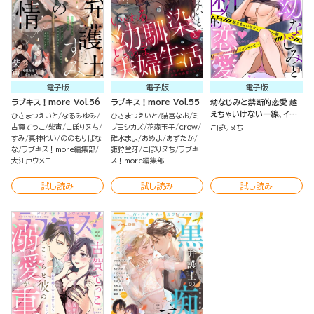
電子版
電子版
電子版
ラブキス！more Vol.56
ラブキス！more Vol.55
幼なじみと禁断的恋愛 越
えちゃいけない一線、イっ
ひさまつえいと
なるみゆみ
ひさまつえいと
猫宮なお
ミ
ちゃって…（分冊版）
古賀てっこ
柴寅
こぽりヌち
ブヨシカズ
花森玉子
crow
こぽりヌち
すみ
真神れい
ののもりばな
碓水まよ
あめよ
あずたか
な
ラブキス！more編集部
諏狩堂牙
こぽりヌち
ラブキ
大江戸ウメコ
ス！more編集部
試し読み
試し読み
試し読み