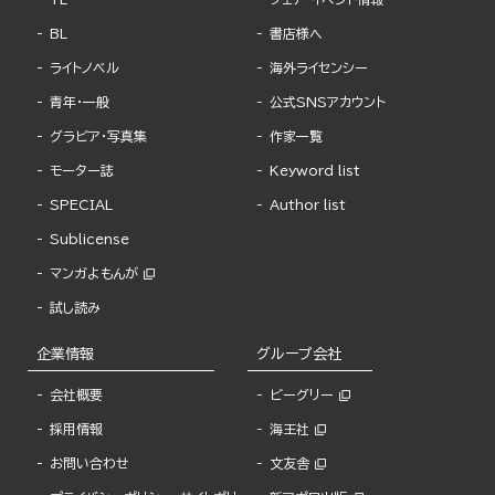
BL
書店様へ
ライトノベル
海外ライセンシー
青年・一般
公式SNSアカウント
グラビア・写真集
作家一覧
モーター誌
Keyword list
SPECIAL
Author list
Sublicense
マンガよもんが
試し読み
企業情報
グループ会社
会社概要
ビーグリー
採用情報
海王社
お問い合わせ
文友舎