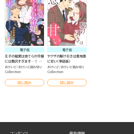
電子版
電子版
王子の寵愛は捨てられ令嬢
ヤクザの駆け引きは意地悪
には贅沢すぎます…！ お
に甘い（単話版）
とぎ話のような結婚（単話
おけいど
おけいど読み切り
おけいど
おけいど読み切り
版）
Collection
Collection
試し読み
試し読み
コンテンツ
最新情報