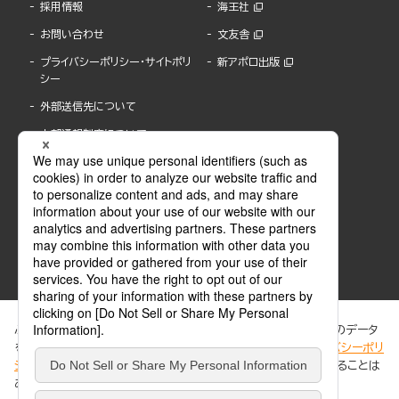
採用情報
海王社
お問い合わせ
文友舎
プライバシーポリシー・サイトポリ
新アポロ出版
シー
外部送信先について
内部通報制度について
ぶんか社が運営するサイトでは、利便性向上のためにCookie等のデータ
を使用しています。 当社のCookieについての詳細は、「
プライバシーポリ
シー
」をご覧ください。当サイトでは、訪問者の個人情報を追跡することは
ABJマークは、この電子書店・電子書籍配信サービスが、著作権者からコンテンツ使用許諾を
ありません。
得た正規版配信サービスであることを示す登録商標(登録番号 第6091713号)です。