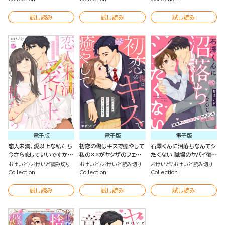
試し読み
試し読み
試し読み
電子版
電子版
電子版
恋人未満、愛以上な私たち
初恋の傷はキスで癒やして
石澤くんに沼落ちなんてシ
今さら恋していいですか？
私の××がヤクザのフェチ
たくない 職場のヤバイ後輩
（単話版）
に刺さったようで。（単話
に狙われました（※恋愛的
おけいど
おけいど読み切り
おけいど
おけいど読み切り
おけいど
おけいど読み切り
版）
に）（単話版）
Collection
Collection
Collection
試し読み
試し読み
試し読み