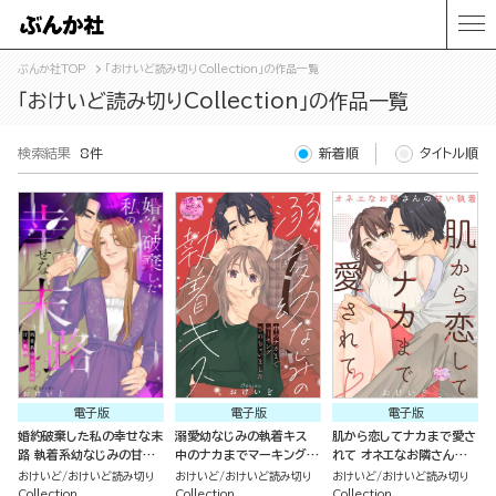
ぶんか社TOP
「おけいど読み切りCollection」の作品一覧
「おけいど読み切りCollection」の作品一覧
検索結果
8件
新着順
タイトル順
電子版
電子版
電子版
婚約破棄した私の幸せな末
溺愛幼なじみの執着キス
肌から恋してナカまで愛さ
路 執着系幼なじみの甘い
中のナカまでマーキングさ
れて オネエなお隣さんの
策略（単話版）
れちゃいました（単話版）
甘い執着（単話版）
おけいど
おけいど読み切り
おけいど
おけいど読み切り
おけいど
おけいど読み切り
Collection
Collection
Collection