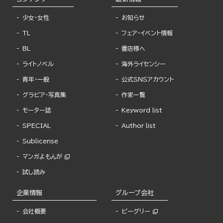
少女・女性
お知らせ
TL
フェア・イベント情報
BL
書店様へ
ライトノベル
海外ライセンシー
青年・一般
公式SNSアカウント
グラビア・写真集
作家一覧
モーター誌
Keyword list
SPECIAL
Author list
Sublicense
マンガよもんが
試し読み
企業情報
グループ会社
会社概要
ビーグリー