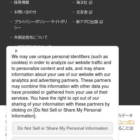
採用情報
海王社
お問い合わせ
文友舎
プライバシーポリシー・サイトポリ
新アポロ出版
シー
外部送信先について
内部通報制度について
ぶんか社が運営するサイトでは、利便性向上のためにCookie等のデータ
を使用しています。 当社のCookieについての詳細は、「
プライバシーポリ
シー
」をご覧ください。当サイトでは、訪問者の個人情報を追跡することは
ABJマークは、この電子書店・電子書籍配信サービスが、著作権者からコンテンツ使用許諾を
ありません。
得た正規版配信サービスであることを示す登録商標(登録番号 第6091713号)です。