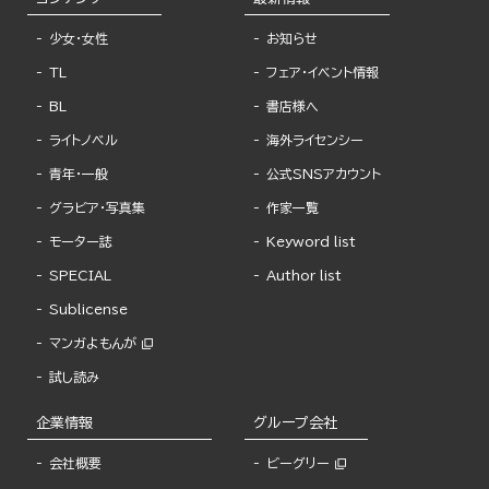
少女・女性
お知らせ
TL
フェア・イベント情報
BL
書店様へ
ライトノベル
海外ライセンシー
青年・一般
公式SNSアカウント
グラビア・写真集
作家一覧
モーター誌
Keyword list
SPECIAL
Author list
Sublicense
マンガよもんが
試し読み
企業情報
グループ会社
会社概要
ビーグリー