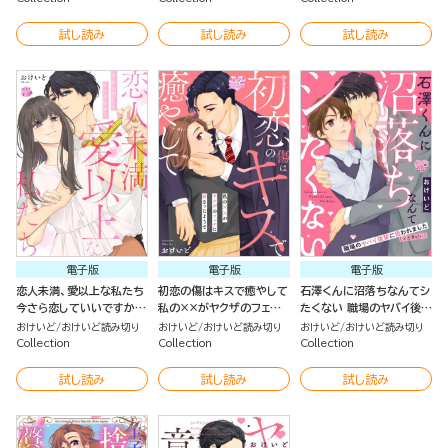
試し読み
試し読み
試し読み
電子版
電子版
電子版
恋人未満、愛以上な私たち
初恋の傷はキスで癒やして
石澤くんに沼落ちなんてシ
今さら恋していいですか？
私の××がヤクザのフェチ
たくない 職場のヤバイ後輩
（単話版）
に刺さったようで。（単話
に狙われました（※恋愛的
おけいど
おけいど読み切り
おけいど
おけいど読み切り
おけいど
おけいど読み切り
版）
に）（単話版）
Collection
Collection
Collection
試し読み
試し読み
試し読み