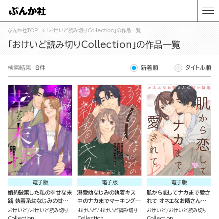
ぶんか社TOP
「おけいど読み切りCollection」の作品一覧
「おけいど読み切りCollection」の作品一覧
検索結果
8件
新着順
タイトル順
電子版
電子版
電子版
婚約破棄した私の幸せな末
溺愛幼なじみの執着キス
肌から恋してナカまで愛さ
路 執着系幼なじみの甘い
中のナカまでマーキングさ
れて オネエなお隣さんの
策略（単話版）
れちゃいました（単話版）
甘い執着（単話版）
おけいど
おけいど読み切り
おけいど
おけいど読み切り
おけいど
おけいど読み切り
Collection
Collection
Collection