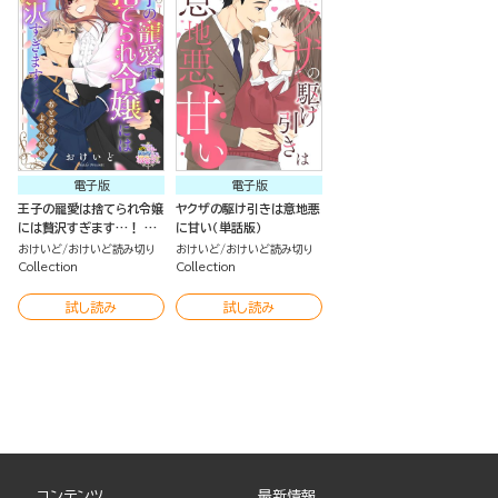
電子版
電子版
王子の寵愛は捨てられ令嬢
ヤクザの駆け引きは意地悪
には贅沢すぎます…！ お
に甘い（単話版）
とぎ話のような結婚（単話
おけいど
おけいど読み切り
おけいど
おけいど読み切り
版）
Collection
Collection
試し読み
試し読み
コンテンツ
最新情報