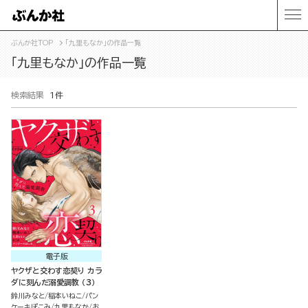
ぶんか社TOP
「九里もなか」の作品一覧
「九里もなか」の作品一覧
検索結果
1件
電子版
ヤクザと交わす恋契り カラ
ダに刻んだ溺愛調教 （3）
鈴川みなと
稲本いねこ
パン
ケーキぽこみ
九里もなか
お