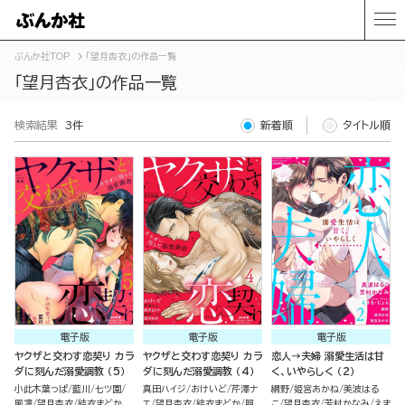
ぶんか社TOP
「望月杏衣」の作品一覧
「望月杏衣」の作品一覧
検索結果
3件
新着順
タイトル順
電子版
電子版
電子版
ヤクザと交わす恋契り カラ
ヤクザと交わす恋契り カラ
恋人→夫婦 溺愛生活は甘
ダに刻んだ溺愛調教 （5）
ダに刻んだ溺愛調教 （4）
く、いやらしく （2）
小此木葉っぱ
藍川
七ツ園
真田ハイジ
おけいど
芹澤ナ
網野
姫宮あかね
美波はる
風凛
望月杏衣
結衣まどか
エ
望月杏衣
結衣まどか
照
こ
望月杏衣
芳村かなみ
えま