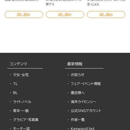
坂てら
る・じょん
試し読み
試し読み
試し読み
コンテンツ
最新情報
少女・女性
お知らせ
TL
フェア・イベント情報
BL
書店様へ
ライトノベル
海外ライセンシー
青年・一般
公式SNSアカウント
グラビア・写真集
作家一覧
モーター誌
Keyword list