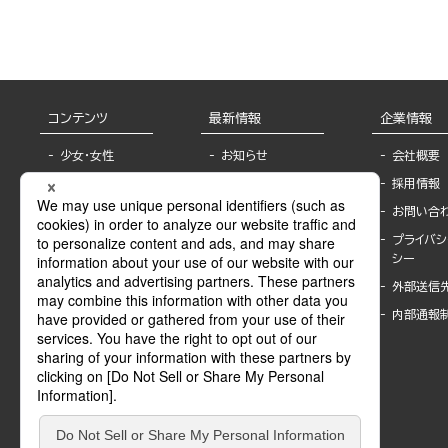
コンテンツ
最新情報
企業情報
少女・女性
お知らせ
会社概要
TL
フェア・イベント情
採用情報
報
BL
お問い合
書店様へ
ライトノベル
プライバシ
海外ライセンシー
シー
青年・一般
公式SNSアカウ
外部送信
グラビア・写真
ント
集
内部通報
作家一覧
モーター誌
Keyword list
SPECIAL
Author list
Sublicense
マンガよもん
が