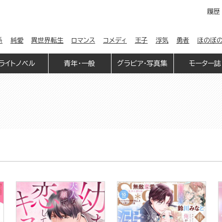
履歴
係
純愛
異世界転生
ロマンス
コメディ
王子
浮気
勇者
ほのぼ
ライトノベル
青年・一般
グラビア・写真集
モーター誌