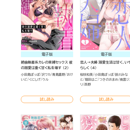
電子版
電子版
絶倫執着系カレの束縛セックス 彼
恋人→夫婦 溺愛生活は甘く、い
の溺愛は重く甘く私を壊す （2）
らしく （4）
小田島ぽっぽ
沢ワカ
青島嘉野
おけ
桜咲和美
小田島ぽっぽ
鈴川みな
いど
くにしげ
ウル
と
堀田はご
つきのおまめ
南雲ジ
リ
西野
試し読み
試し読み