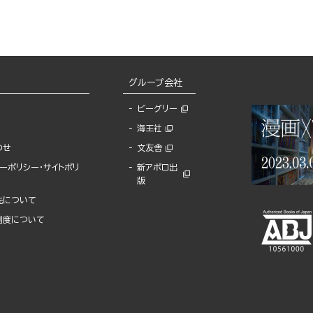
グループ会社
ビーグリー
海王社
わせ
文友舎
ーポリシー・サイトポリ
新アポロ出
版
先について
制度について