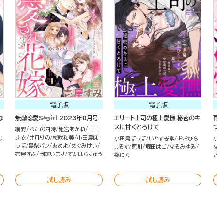
電子版
電子版
な
無敵恋愛S*girl 2023年8月号
エリート上司の極上愛撫 秘密のキ
スに甘くとろけて
網野
わたの四時
姫宮あかね
山田
芽衣
井月りの
桜咲和美
小田島ぽ
り
小田島ぽっぽ
いとすぎ常
おおひら
っぽ
黒柴パン
あめよ
めぐみけい
しるす
藍川
堀田はご
なるみゆみ
壱屋すみ
岡舘いまり
すがはらりゅう
鶏にく
試し読み
試し読み