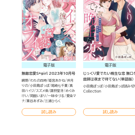
電子版
電子版
無敵恋愛S*girl 2023年10月号
じっくり愛でたい晩生な恋 無口
庭師は夜まで待てない（単話版）
網野
わたの四時
姫宮あかね
井月
りの
小田島ぽっぽ
尾崎七千夏
真
小田島ぽっぽ
小田島ぽっぽ読み切
田ハイジ
スズメ柴
諏狩堂牙
めぐみ
Collection
けい
岡舘いまり
一味ゆづる
愛染マ
ナ
栗谷あずみ
三浦ひらく
試し読み
試し読み