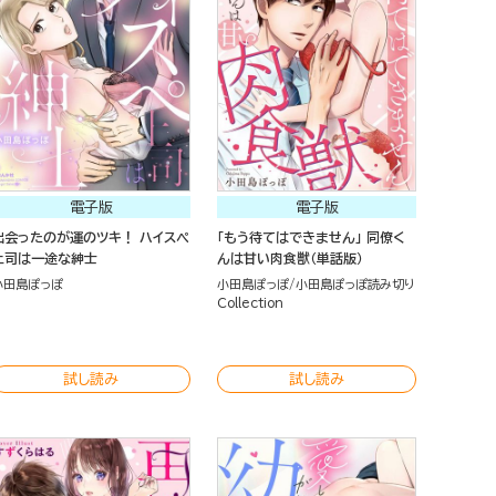
電子版
電子版
出会ったのが運のツキ！ ハイスペ
「もう待てはできません」 同僚く
上司は一途な紳士
んは甘い肉食獣（単話版）
小田島ぽっぽ
小田島ぽっぽ
小田島ぽっぽ読み切り
Collection
試し読み
試し読み