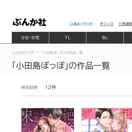
オフィス
三角関
人気キーワード
少女・女性
TL
BL
ぶんか社TOP
「小田島ぽっぽ」の作品一覧
「小田島ぽっぽ」の作品一覧
12件
検索結果