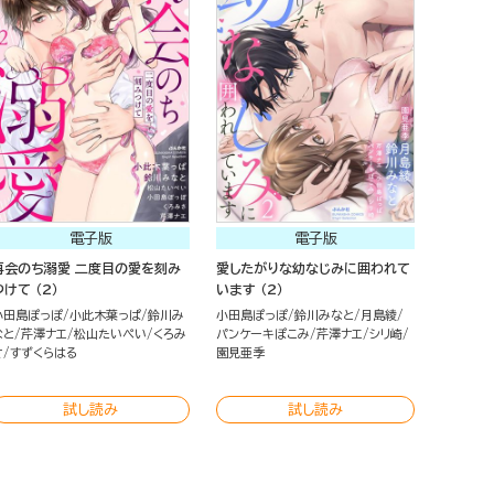
電子版
電子版
再会のち溺愛 二度目の愛を刻み
愛したがりな幼なじみに囲われて
つけて （2）
います （2）
小田島ぽっぽ
小此木葉っぱ
鈴川み
小田島ぽっぽ
鈴川みなと
月島綾
なと
芹澤ナエ
松山たいぺい
くろみ
パンケーキぽこみ
芹澤ナエ
シリ崎
さ
すずくらはる
園見亜季
試し読み
試し読み