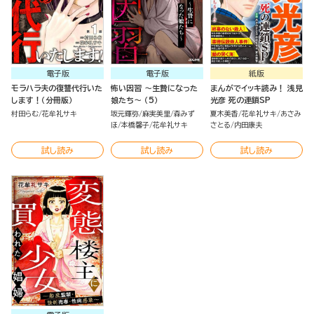
電子版
電子版
紙版
モラハラ夫の復讐代行いた
怖い因習 ～生贄になった
まんがでイッキ読み！ 浅見
します！（分冊版）
娘たち～ （5）
光彦 死の連鎖SP
村田らむ
花牟礼サキ
坂元輝弥
麻実美里
森みず
夏木美香
花牟礼サキ
あさみ
ほ
本橋馨子
花牟礼サキ
さとる
内田康夫
試し読み
試し読み
試し読み