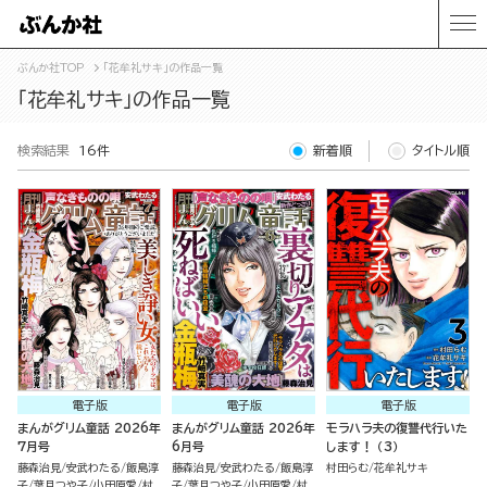
ぶんか社TOP
「花牟礼サキ」の作品一覧
「花牟礼サキ」の作品一覧
検索結果
16件
新着順
タイトル順
電子版
電子版
電子版
まんがグリム童話 2026年
まんがグリム童話 2026年
モラハラ夫の復讐代行いた
7月号
6月号
します！ （3）
藤森治見
安武わたる
飯島淳
藤森治見
安武わたる
飯島淳
村田らむ
花牟礼サキ
子
葉月つや子
小田原愛
村
子
葉月つや子
小田原愛
村