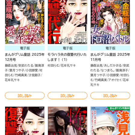
電子版
電子版
電子版
まんがグリム童話 2025年
モラハラ夫の復讐代行いた
まんがグリム童話 2025年
12月号
します！ （1）
11月号
藤森治見
安武わたる
飯島淳
村田らむ
花牟礼サキ
藤森治見
あしだかおる
安武
子
葉月つや子
小田原愛
村
わたる
なつまろ。
飯島淳子
田らむ
竹崎真実
汐見朝子
葉月つや子
小田原愛
村田ら
花牟礼サキ
む
竹崎真実
アオイセイ
花牟
礼サキ
試し読み
試し読み
試し読み