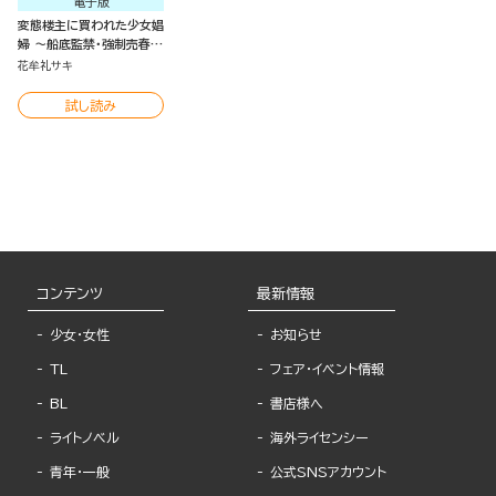
電子版
変態楼主に買われた少女娼
婦 ～船底監禁・強制売春・
性病感染～
花牟礼サキ
試し読み
コンテンツ
最新情報
少女・女性
お知らせ
TL
フェア・イベント情報
BL
書店様へ
ライトノベル
海外ライセンシー
青年・一般
公式SNSアカウント