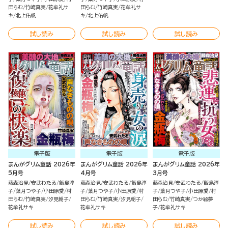
田らむ
竹崎真実
花牟礼サ
田らむ
竹崎真実
花牟礼サ
キ
北上佑帆
キ
北上佑帆
試し読み
試し読み
試し読み
電子版
電子版
電子版
まんがグリム童話 2026年
まんがグリム童話 2026年
まんがグリム童話 2026年
5月号
4月号
3月号
藤森治見
安武わたる
飯島淳
藤森治見
安武わたる
飯島淳
藤森治見
安武わたる
飯島淳
子
葉月つや子
小田原愛
村
子
葉月つや子
小田原愛
村
子
葉月つや子
小田原愛
村
田らむ
竹崎真実
汐見朝子
田らむ
竹崎真実
汐見朝子
田らむ
竹崎真実
つか絵夢
花牟礼サキ
花牟礼サキ
子
花牟礼サキ
試し読み
試し読み
試し読み