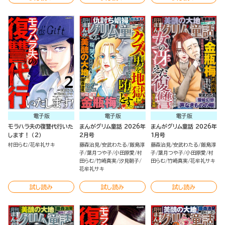
電子版
電子版
電子版
モラハラ夫の復讐代行いた
まんがグリム童話 2026年
まんがグリム童話 2026年
します！ （2）
2月号
1月号
村田らむ
花牟礼サキ
藤森治見
安武わたる
飯島淳
藤森治見
安武わたる
飯島淳
子
葉月つや子
小田原愛
村
子
葉月つや子
小田原愛
村
田らむ
竹崎真実
汐見朝子
田らむ
竹崎真実
花牟礼サキ
花牟礼サキ
試し読み
試し読み
試し読み