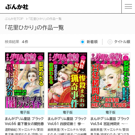
ぶんか社TOP
「花里ひかり」の作品一覧
「花里ひかり」の作品一覧
検索結果
4件
新着順
タイトル順
電子版
電子版
電子版
まんがグリム童話 ブラック
まんがグリム童話 ブラック
まんがグリム童話 ブラック
Vol.66 最下層女の闇売春
Vol.61 四肢切断！ 惨殺
Vol.54 宮廷拷問史 ～初
まみれの猟奇事件
夜参観！ 四肢八つ裂き！
遠野麻紀
天ヶ江ルチカ
愛田
麻実美里
天ヶ江ルチカ
安武
麻実美里
天ヶ江ルチカ
愛田
肛門破壊！～
真夕美
安武わたる
空路
川
わたる
川崎三枝子
つか絵夢
真夕美
安武わたる
まつざき