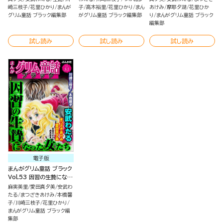
崎三枝子
花里ひかり
まんが
子
高木裕里
花里ひかり
まん
あけみ
摩耶夕湖
花里ひか
グリム童話 ブラック編集部
がグリム童話 ブラック編集部
り
まんがグリム童話 ブラック
編集部
試し読み
試し読み
試し読み
電子版
まんがグリム童話 ブラック
Vol.53 因習の生贄になっ
た女たち
麻実美里
愛田真夕美
安武わ
たる
まつざきあけみ
本橋馨
子
川崎三枝子
花里ひかり
まんがグリム童話 ブラック編
集部