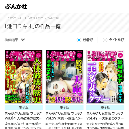
ぶんか社TOP
「池田ユキオ」の作品一覧
「池田ユキオ」の作品一覧
検索結果
3件
新着順
タイトル順
電子版
電子版
電子版
まんがグリム童話 ブラック
まんがグリム童話 ブラック
まんがグリム童話 ブラック
Vol.64 人体破壊の歴史
Vol.57 大奥 ～陰湿イジメ
Vol.49 一夫多妻のタブー
～纏足！ 割礼！ 人体実
と寵愛バトル！～
遠野麻紀
天ヶ江ルチカ
愛田
柳田やなぎ
麻実美里
天ヶ江
天ヶ江ルチカ
愛田真夕美
葉
験！
真夕美
安武わたる
まつざき
ルチカ
まつざきあけみ
本橋
月つや子
月森雅子
つか絵夢