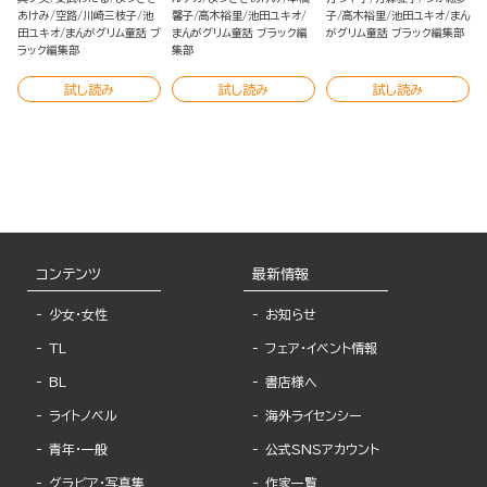
あけみ
空路
川崎三枝子
池
馨子
高木裕里
池田ユキオ
子
高木裕里
池田ユキオ
まん
田ユキオ
まんがグリム童話 ブ
まんがグリム童話 ブラック編
がグリム童話 ブラック編集部
ラック編集部
集部
試し読み
試し読み
試し読み
コンテンツ
最新情報
少女・女性
お知らせ
TL
フェア・イベント情報
BL
書店様へ
ライトノベル
海外ライセンシー
青年・一般
公式SNSアカウント
グラビア・写真集
作家一覧