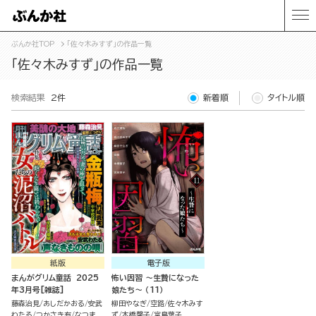
ぶんか社TOP
「佐々木みすず」の作品一覧
「佐々木みすず」の作品一覧
検索結果
2件
新着順
タイトル順
紙版
電子版
まんがグリム童話 2025
怖い因習 ～生贄になった
年3月号[雑誌]
娘たち～ （11）
藤森治見
あしだかおる
安武
柳田やなぎ
空路
佐々木みす
わたる
つかさき有
なつま
ず
本橋馨子
宮島葉子