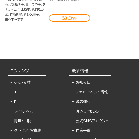
ろ。
飯島淳子
葉月つや子
タ
ナカトモ
小田原愛
筑谷たか
菜
竹崎真実
菅野久美子
試し読み
佐々木みすず
コンテンツ
最新情報
少女・女性
お知らせ
TL
フェア・イベント情報
BL
書店様へ
ライトノベル
海外ライセンシー
青年・一般
公式SNSアカウント
グラビア・写真集
作家一覧