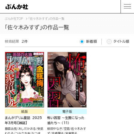
ぶんか社TOP
「佐々木みすず」の作品一覧
「佐々木みすず」の作品一覧
検索結果
2件
新着順
タイトル順
紙版
電子版
まんがグリム童話 2025
怖い因習 ～生贄になった
年3月号[雑誌]
娘たち～ （11）
藤森治見
あしだかおる
安武
柳田やなぎ
空路
佐々木みす
わたる
つかさき有
なつま
ず
本橋馨子
宮島葉子