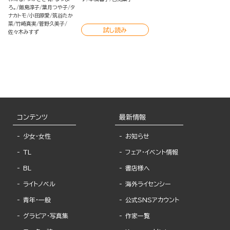
ろ。
飯島淳子
葉月つや子
タ
ナカトモ
小田原愛
筑谷たか
菜
竹崎真実
菅野久美子
試し読み
佐々木みすず
コンテンツ
最新情報
少女・女性
お知らせ
TL
フェア・イベント情報
BL
書店様へ
ライトノベル
海外ライセンシー
青年・一般
公式SNSアカウント
グラビア・写真集
作家一覧