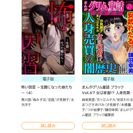
電子版
電子版
怖い因習 ～生贄になった娘たち
まんがグリム童話 ブラック
～ （4）
Vol.67 女は家畜!? 人身売買
闇歴史
黒川晋
森みずほ
空路
汐見朝子
永
麻実美里
天ヶ江ルチカ
安武わた
矢洋子
まつざきあけみ
汐見朝子
本橋馨
子
つか絵夢子
鎌田幸美
まんがグ
ム童話 ブラック編集部
試し読み
試し読み