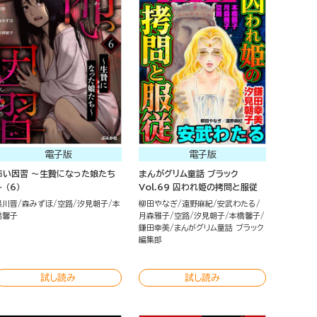
電子版
電子版
怖い因習 ～生贄になった娘たち
まんがグリム童話 ブラック
 （6）
Vol.69 囚われ姫の拷問と服従
黒川晋
森みずほ
空路
汐見朝子
本
柳田やなぎ
遠野麻紀
安武わたる
橋馨子
月森雅子
空路
汐見朝子
本橋馨子
鎌田幸美
まんがグリム童話 ブラック
編集部
試し読み
試し読み