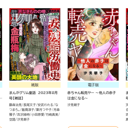
紙版
電子版
まんがグリム童話 2023年8月
赤ちゃん転売ヤー ～他人の赤子
買
号[雑誌]
は金になる～
藤森治見
長尾文子
安武わたる
な
汐見朝子
つまろ。
飯島淳子
葉月つや子
月森
雅子
吉沢緑時
小田原愛
竹崎真実
空路
汐見朝子