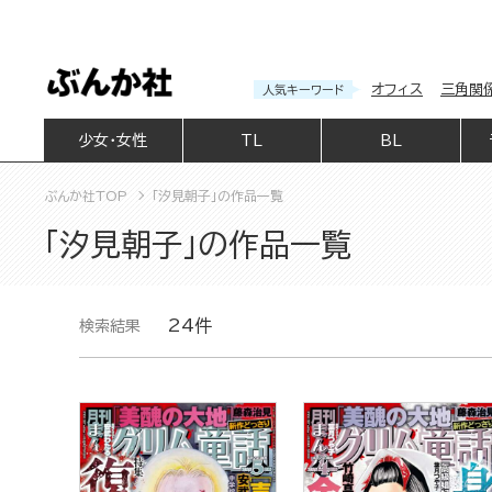
オフィス
三角関
人気キーワード
少女・女性
TL
BL
ぶんか社TOP
「汐見朝子」の作品一覧
「汐見朝子」の作品一覧
24件
検索結果