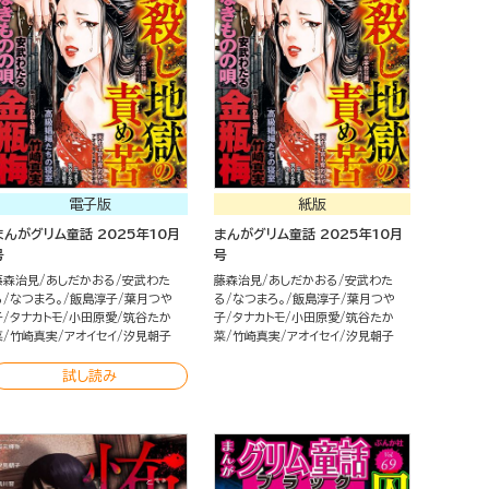
電子版
紙版
まんがグリム童話 2025年10月
まんがグリム童話 2025年10月
号
号
藤森治見
あしだかおる
安武わた
藤森治見
あしだかおる
安武わた
る
なつまろ。
飯島淳子
葉月つや
る
なつまろ。
飯島淳子
葉月つや
子
タナカトモ
小田原愛
筑谷たか
子
タナカトモ
小田原愛
筑谷たか
菜
竹崎真実
アオイセイ
汐見朝子
菜
竹崎真実
アオイセイ
汐見朝子
試し読み