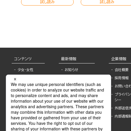
試し読み
試し読み
コンテンツ
最新情報
企業情報
少女・女性
お知らせ
会社概要
TL
フェア・イベント情
採用情報
報
BL
お問い合
書店様へ
ライトノベル
プライバシ
海外ライセンシー
シー
青年・一般
公式SNSアカウ
外部送信
グラビア・写真
ント
集
内部通報
作家一覧
モーター誌
Keyword list