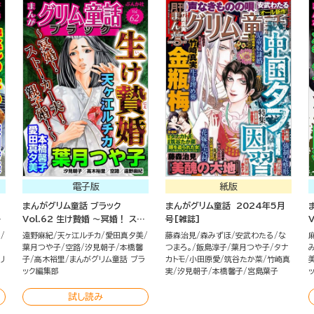
電子版
紙版
まんがグリム童話 ブラック
まんがグリム童話 2024年5月
の
Vol.62 生け贄婚 ～冥婚！ スト
号[雑誌]
ーカー夫！ 親子婚！～
る
遠野麻紀
天ヶ江ルチカ
愛田真夕美
藤森治見
森みずほ
安武わたる
な
葉月つや子
空路
汐見朝子
本橋馨
つまろ。
飯島淳子
葉月つや子
タナ
リ
子
高木裕里
まんがグリム童話 ブラ
カトモ
小田原愛
筑谷たか菜
竹崎真
ック編集部
実
汐見朝子
本橋馨子
宮島葉子
試し読み