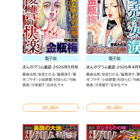
電子版
電子版
まんがグリム童話 2026年5月号
まんがグリム童話 2026年4月
藤森治見
安武わたる
飯島淳子
葉
藤森治見
安武わたる
飯島淳子
葉
月つや子
小田原愛
村田らむ
竹崎
月つや子
小田原愛
村田らむ
竹崎
真実
汐見朝子
花牟礼サキ
真実
汐見朝子
花牟礼サキ
試し読み
試し読み