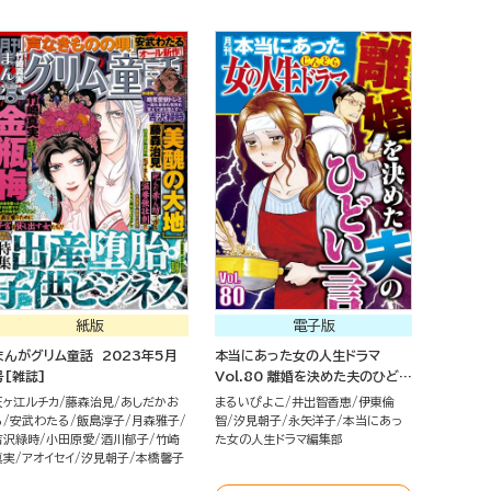
紙版
電子版
まんがグリム童話 2023年5月
本当にあった女の人生ドラマ
号[雑誌]
Vol.80 離婚を決めた夫のひどい
一言
天ヶ江ルチカ
藤森治見
あしだかお
まるいぴよこ
井出智香恵
伊東倫
る
安武わたる
飯島淳子
月森雅子
智
汐見朝子
永矢洋子
本当にあっ
吉沢緑時
小田原愛
酒川郁子
竹崎
た女の人生ドラマ編集部
真実
アオイセイ
汐見朝子
本橋馨子