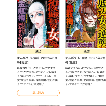
紙版
紙版
まんがグリム童話 2025年8月
まんがグリム童話 2025年2月
号[雑誌]
号[雑誌]
藤森治見
あしだかおる
安武わた
藤森治見
あしだかおる
安武わた
る
つかさき有
なつまろ。
飯島淳
る
つかさき有
なつまろ。
飯島淳
子
葉月つや子
タナカトモ
小田原
子
葉月つや子
タナカトモ
小田原
愛
筑谷たか菜
竹崎真実
菅野久美
愛
筑谷たか菜
竹崎真実
菅野久美
子
アオイセイ
汐見朝子
子
アオイセイ
汐見朝子
試し読み