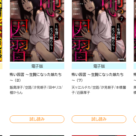
電子版
電子版
怖い因習 ～生贄になった娘たち
怖い因習 ～生贄になった娘たち
～ （8）
～ （7）
～
飯島淳子
空路
汐見朝子
田中リヨ
天ヶ江ルチカ
空路
汐見朝子
本橋馨
檀からん
子
近藤厚子
試し読み
試し読み