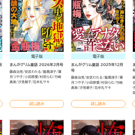
電子版
電子版
号
まんがグリム童話 2026年2月号
まんがグリム童話 2025年12月
号
藤森治見
安武わたる
飯島淳子
葉
月つや子
小田原愛
村田らむ
竹崎
藤森治見
安武わたる
飯島淳子
葉
真実
汐見朝子
花牟礼サキ
月つや子
小田原愛
村田らむ
竹崎
真実
汐見朝子
花牟礼サキ
試し読み
試し読み