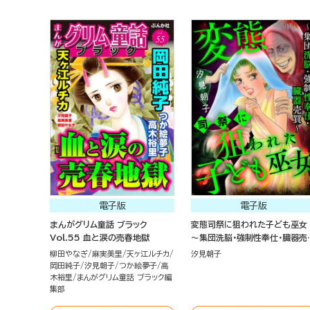
電子版
電子版
まんがグリム童話 ブラック
変態司祭に狙われた子ども巫女
Vol.55 血と涙の売春地獄
～集団洗脳・強制性奉仕・臓器売
～
柳田やなぎ
麻実美里
天ヶ江ルチカ
汐見朝子
岡田純子
汐見朝子
つか絵夢子
高
木裕里
まんがグリム童話 ブラック編
集部