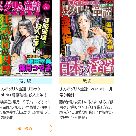
電子版
紙版
まんがグリム童話 ブラック
まんがグリム童話 2023年11月
Vol.60 尊厳破壊、殺人上等！ 狂
号[雑誌]
気の村の因習
麻実美里
葉月つや子
まつざきあけ
藤森治見
安武わたる
なつまろ。
飯
み
空路
汐見朝子
本橋馨子
鎌田幸
島淳子
葉月つや子
月森雅子
吉沢
美
高木裕里
まんがグリム童話 ブラ
緑時
小田原愛
酒川郁子
竹崎真実
ック編集部
汐見朝子
本橋馨子
試し読み