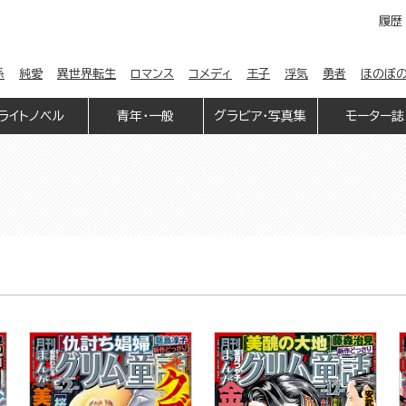
履歴
係
純愛
異世界転生
ロマンス
コメディ
王子
浮気
勇者
ほのぼ
ライトノベル
青年・一般
グラビア・写真集
モーター誌