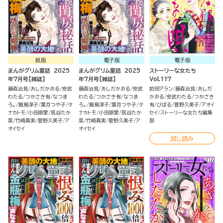
紙版
電子版
電子版
まんがグリム童話 2025
まんがグリム童話 2025
ストーリーな女たち
年7月号[雑誌]
年7月号[雑誌]
Vol.117
藤森治見
あしだかおる
安武
藤森治見
あしだかおる
安武
前田アラン
藤森治見
あしだ
わたる
つかさき有
なつま
わたる
つかさき有
なつま
かおる
安武わたる
つかさき
ろ。
飯島淳子
葉月つや子
タ
ろ。
飯島淳子
葉月つや子
タ
有
びばる
菅野久美子
アオイ
ナカトモ
小田原愛
筑谷たか
ナカトモ
小田原愛
筑谷たか
セイ
ストーリーな女たち編集
菜
竹崎真実
菅野久美子
ア
菜
竹崎真実
菅野久美子
ア
部
オイセイ
オイセイ
試し読み