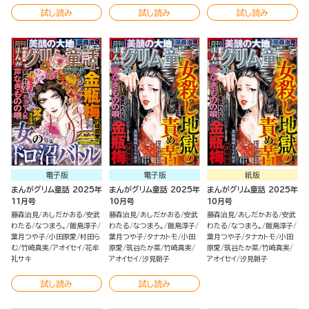
試し読み
試し読み
試し読み
電子版
電子版
紙版
まんがグリム童話 2025年
まんがグリム童話 2025年
まんがグリム童話 2025年
11月号
10月号
10月号
藤森治見
あしだかおる
安武
藤森治見
あしだかおる
安武
藤森治見
あしだかおる
安武
わたる
なつまろ。
飯島淳子
わたる
なつまろ。
飯島淳子
わたる
なつまろ。
飯島淳子
葉月つや子
小田原愛
村田ら
葉月つや子
タナカトモ
小田
葉月つや子
タナカトモ
小田
む
竹崎真実
アオイセイ
花牟
原愛
筑谷たか菜
竹崎真実
原愛
筑谷たか菜
竹崎真実
礼サキ
アオイセイ
汐見朝子
アオイセイ
汐見朝子
試し読み
試し読み