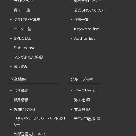
ライトノベル
海外ライセンシー
青年・一般
公式SNSアカウント
グラビア・写真集
作家一覧
モーター誌
Keyword list
SPECIAL
Author list
Sublicense
マンガよもんが
試し読み
企業情報
グループ会社
会社概要
ビーグリー
採用情報
海王社
お問い合わせ
文友舎
プライバシーポリシー・サイトポリ
新アポロ出版
シー
外部送信先について