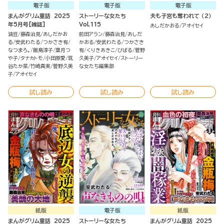
電子版
電子版
電子版
まんがグリム童話 2025
ストーリーな女たち
夫も子宮も奪われて （2）
年5月号[雑誌]
Vol.115
あしだかおる
アオイセイ
油豆
藤森治見
あしだかお
前田アラン
藤森治見
あしだ
る
安武わたる
つかさき有
かおる
安武わたる
つかさき
なつまろ。
飯島淳子
葉月つ
有
くりきあきこ
びばる
菅野
や子
タナカトモ
小田原愛
筑
久美子
アオイセイ
ストーリー
谷たか菜
竹崎真実
菅野久美
な女たち編集部
子
アオイセイ
試し読み
試し読み
試し読み
紙版
電子版
紙版
まんがグリム童話 2025
ストーリーな女たち
まんがグリム童話 2025