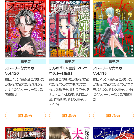
電子版
電子版
電子版
ストーリーな女たち
まんがグリム童話 2025
ストーリーな女たち
Vol.120
年9月号[雑誌]
Vol.119
前田アラン
藤森治見
あしだ
藤森治見
あしだかおる
安武
前田アラン
藤森治見
あしだ
かおる
安武わたる
びばる
わたる
つかさき有
なつま
かおる
安武わたる
つかさき
アオイセイ
ストーリーな女た
ろ。
飯島淳子
葉月つや子
タ
有
びばる
菅野久美子
アオイ
ち編集部
ナカトモ
小田原愛
筑谷たか
セイ
ストーリーな女たち編集
菜
竹崎真実
菅野久美子
ア
部
オイセイ
試し読み
試し読み
試し読み