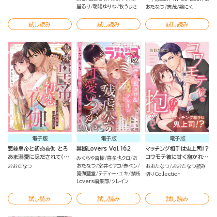
屋るり
朝陽ゆりね
牧うまき
おたなつ
志茂
鶏にく
試し読み
試し読み
試し読み
電子版
電子版
電子版
悪辣皇帝と初恋夜伽 とろ
禁断Lovers Vol.162
マッチング相手は鬼上司!?
あま溺愛にほだされて（単
コワモテ彼に甘く抱かれて
みくらや杏樹
喜多也クロ
お
話版）
（単話版）
おたなつ
室井ミヤコ
赤ベン
おおたなつ
おおたなつ
おおたなつ読み
筧伽藍堂
テディー・ユキ
禁断
切りCollection
Lovers編集部
クレイン
試し読み
試し読み
試し読み