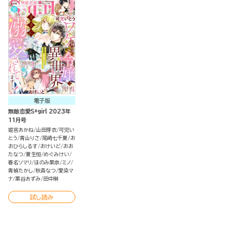
電子版
無敵恋愛S*girl 2023年
11月号
姫宮あかね
山田芽衣
可児い
とう
青山りさ
尾崎七千夏
お
おひらしるす
おけいど
おお
たなつ
夏生恒
めぐみけい
春名ソマリ
ほのみ果奈
ミノ
青禎たかし
秋森なつ
愛染マ
ナ
栗谷あずみ
田中琳
試し読み