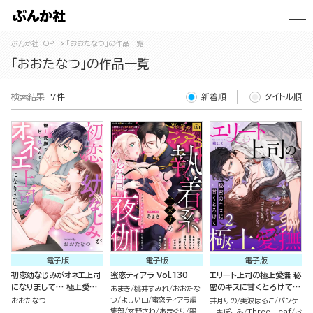
ぶんか社TOP
「おおたなつ」の作品一覧
「おおたなつ」の作品一覧
検索結果
7件
新着順
タイトル順
電子版
電子版
電子版
初恋幼なじみがオネエ上司
蜜恋ティアラ Vol.130
エリート上司の極上愛撫 秘
になりまして… 極上愛撫
密のキスに甘くとろけて
あまき
桃井すみれ
おおたな
で甘く乱される（単話版）
（2）
つ
よしい由
蜜恋ティアラ編
おおたなつ
井月りの
美波はるこ
パンケ
集部
玄野さわ
あまぐり
翠
ーキぽこみ
Three-Leaf
お