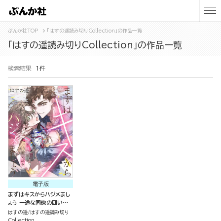
ぶんか社TOP
「はすの遥読み切りCollection」の作品一覧
「はすの遥読み切りCollection」の作品一覧
検索結果
1件
電子版
まずはキスからハジメまし
ょう 一途な同僚の囲い込
み愛（単話版）
はすの遥
はすの遥読み切り
Collection