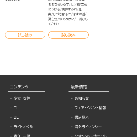
おおひらしるす
七ツ園
立花
にっける
桃井すみれ
源一
実
ひづきはるか
はすの遥
夏生恒
めぐみけい
三浦ひら
く
けむ
試し読み
試し読み
コンテンツ
最新情報
少女・女性
お知らせ
TL
フェア・イベント情報
BL
書店様へ
ライトノベル
海外ライセンシー
青年・一般
公式SNSアカウント