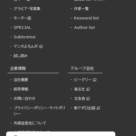
グラビア・写真集
作家一覧
モーター誌
Keyword list
SPECIAL
Author list
Sublicense
マンガよもんが
試し読み
企業情報
グループ会社
会社概要
ビーグリー
採用情報
海王社
お問い合わせ
文友舎
プライバシーポリシー・サイトポリ
新アポロ出版
シー
外部送信先について
内部通報制度について