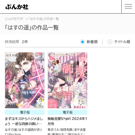
ぶんか社TOP
「はすの遥」の作品一覧
「はすの遥」の作品一覧
検索結果
2件
新着順
タイトル順
電子版
電子版
まずはキスからハジメまし
無敵恋愛S*girl 2024年1
ょう 一途な同僚の囲い込
月号
み愛（単話版）
はすの遥
はすの遥読み切り
青井うえ
桜咲和美
まやま里
Collection
奈
美波はるこ
鈴川みなと