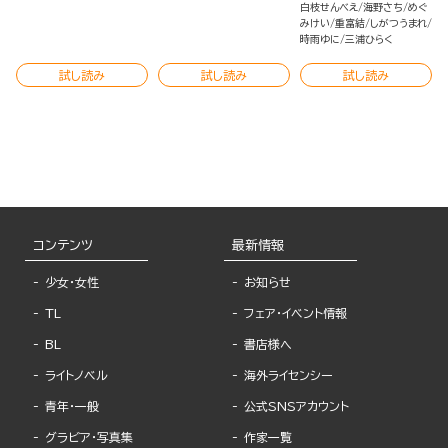
白枝せんべえ
海野さち
めぐ
みけい
重富結
しがつうまれ
時雨ゆに
三浦ひらく
試し読み
試し読み
試し読み
コンテンツ
最新情報
少女・女性
お知らせ
TL
フェア・イベント情報
BL
書店様へ
ライトノベル
海外ライセンシー
青年・一般
公式SNSアカウント
グラビア・写真集
作家一覧