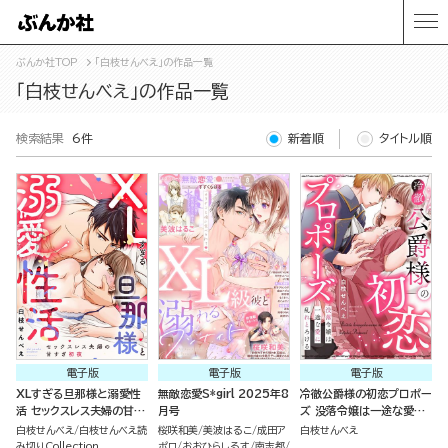
ぶんか社TOP
「白枝せんべえ」の作品一覧
「白枝せんべえ」の作品一覧
検索結果
6件
新着順
タイトル順
電子版
電子版
電子版
XLすぎる旦那様と溺愛性
無敵恋愛S*girl 2025年8
冷徹公爵様の初恋プロポー
活 セックスレス夫婦の甘す
月号
ズ 没落令嬢は一途な愛に
ぎ初夜（単話版）
乱れとろける（単話版）
白枝せんべえ
白枝せんべえ読
桜咲和美
美波はるこ
成田ア
白枝せんべえ
み切りCollection
ポロ
おおひらしるす
南志都