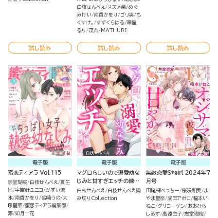
白枝せんべえ
スズメ柴
めぐ
みけい
南香かをり
ゴリ実
も
くすけ。
すずくらはる
翠屋
るり
茂吉
MATHURI
試し読み
試し読み
試し読み
電子版
電子版
電子版
蜜恋ティアラ Vol.115
マグロらしいので溺愛幼な
無敵恋愛S*girl 2024年7
じみと甘すぎエッチの練
月号
志堂瑚桜
白枝せんべえ
夏生
習、始めました。（単話版）
恒
宇宙野ユニコ
かずい流
白枝せんべえ
白枝せんべえ読
田尾裸べっちー
桜咲和美
ま
水
南香かをり
宮崎うの
大
み切りCollection
やま里奈
成田アポロ
稲本い
塚麗華
蜜恋ティアラ編集部
ねこ
グリコーゲン
おおひら
濘
如月一花
しるす
高遠由子
志堂瑚桜